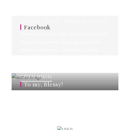
Ilona&Milena
FACEBOOK
GOOGLE
INSTAGRAM
YOUTUBE
Facebook
Piszemy o urodzie, stylu, ulubionych serialach i
kulisach blogowania. Nasza specjalność to
rzeczowe recenzje i.... najbardziej szalone
rankingi w sieci!
CZYTAJ WIĘCEJ
To my, Blessy!