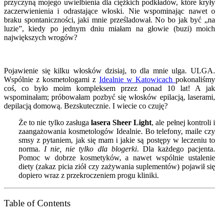
przyczyną mojego uwielbienia dla ciężkich podkładów, które kryły
zaczerwienienia i odrastające włoski. Nie wspominając nawet o
braku spontaniczności, jaki mnie prześladował. No bo jak być „na
luzie”, kiedy po jednym dniu miałam na głowie (buzi) moich
największych wrogów?
Pojawienie się kilku włosków dzisiaj, to dla mnie ulga. ULGA.
Wspólnie z kosmetologami z
Idealnie w Katowicach
pokonaliśmy
coś, co było moim kompleksem przez ponad 10 lat! A jak
wspominałam; próbowałam pozbyć się włosków epilacją, laserami,
depilacją domową. Bezskutecznie. I wiecie co czuję?
Że to nie tylko zasługa
lasera Sheer Light
, ale pełnej kontroli i
zaangażowania kosmetologów Idealnie. Bo telefony, maile czy
smsy z pytaniem, jak się mam i jakie są postępy w leczeniu to
norma.
I nie, nie tylko dla blogerki
. Dla każdego pacjenta.
Pomoc w dobrze kosmetyków, a nawet wspólnie ustalenie
diety (zakaz picia ziół czy zażywania suplementów) pojawił się
dopiero wraz z przekroczeniem progu kliniki.
Table of Contents