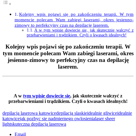
Kolejny wpis pojawi się po zakończeniu terapii. W tym
momencie polecam Wam zabiegi laserami, okres jesienno-
zimowy to perfekcyjny czas na depilację laserem.
A w tym wpisie dowiecie się, jak skutecznie walczyć z
przebarwieniami i trądzikiem. Czyli o kwasach idealnych!
Kolejny wpis pojawi się po zakończeniu terapii. W
tym momencie polecam Wam zabiegi laserami, okres
jesienno-zimowy to perfekcyjny czas na depilację
laserem.
A w
tym wpisie dowiecie się
, jak skutecznie walczyć z
przebarwieniami i trądzikiem. Czyli o kwasach idealnych!
depilacja laserowa katowice
depilacja slaskie
idealnie gliwice
idealnie
katowice
jak pozbyc sie nadmiernego owlosienia
laser sheer
light
skuteczna depilacja laserowa
Email