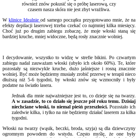
również znów pokusić się o próbę laserową, czy
czasem nasza skóra nie jest zbyt wrażliwa.
W
klinice Idealnie
od samego początku przygotowano mnie, że na
efekty depilacji laserowej trzeba czekać co najmniej kilka miesięcy.
Choć już po drugim zabiegu zobaczę, że moje włoski staną się
bardziej kruche, mniej widoczne, będą rosły znacznie wolniej.
I decydowanie, wszystko to widzę w strefie bikini. Po czwartym
zabiegu nadal zauważam włoski (ubyło ich około 60%). Te, które
pozostały są niezwykle kruche, dużo jaśniejsze i rosną znacznie
wolniej. Być może będziemy musiały zrobić przerwę w terapii nieco
dłuższą niż 5-6 tygodni, by włoski znów się wzmocniły i były
podatne na światło lasera.
Jednak dla mnie najważniejsze jest to, co dzieje się na twarzy.
A w zasadzie, to co działo się jeszcze pół roku temu. Dzisiaj
niechciane włoski, to niemal pieśń przeszłości.
Pozostało ich
zaledwie kilka, i tylko na nie będziemy działać laserem za kilka
tygodni.
Włoski na twarzy (wąsik, beczki, broda, szyja) są dla dziewczyny
ogromnym powodem do wstydu. Często myślę, że one były