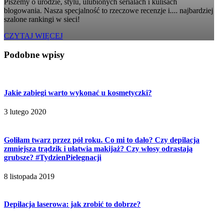
Piszemy o urodzie, stylu, ulubionych serialach i kulisach
blogowania. Nasza specjalność to rzeczowe recenzje i.... najbardziej
szalone rankingi w sieci!
CZYTAJ WIĘCEJ
Podobne wpisy
Jakie zabiegi warto wykonać u kosmetyczki?
3 lutego 2020
Goliłam twarz przez pół roku. Co mi to dało? Czy depilacja
zmniejsza trądzik i ułatwia makijaż? Czy włosy odrastają
grubsze? #TydzienPielegnacji
8 listopada 2019
Depilacja laserowa: jak zrobić to dobrze?