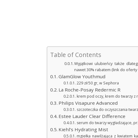
Table of Contents
Wyjątkowi ulubieńcy także dlate
nawet 30% rabatem (link do oferty 
GlamGlow Youthmud
229 zł/50 gr, w Sephora
La Roche-Posay Redermic R
krem pod oczy, krem do twarzy z re
Philips Visapure Advanced
szczoteczka do oczyszczania twarzy
Estee Lauder Clear Difference
serum do twarzy wygładzające, pr
Kiehl’s Hydrating Mist
mgiełka nawilżająca z kwiatem ka