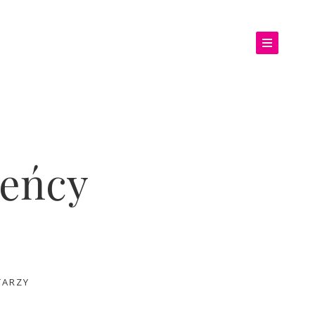
ieńcy
TARZY