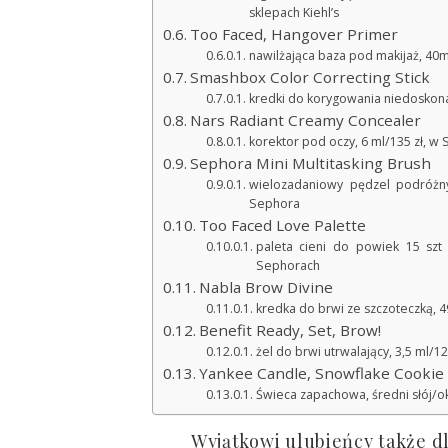
sklepach Kiehl’s
Too Faced, Hangover Primer
nawilżająca baza pod makijaż, 40m
Smashbox Color Correcting Stick
kredki do korygowania niedoskonał
Nars Radiant Creamy Concealer
korektor pod oczy, 6 ml/135 zł, w
Sephora Mini Multitasking Brush
wielozadaniowy pędzel podróżny
Sephora
Too Faced Love Palette
paleta cieni do powiek 15 szt
Sephorach
Nabla Brow Divine
kredka do brwi ze szczoteczką, 49
Benefit Ready, Set, Brow!
żel do brwi utrwalający, 3,5 ml/1
Yankee Candle, Snowflake Cookie
Świeca zapachowa, średni słój/o
Wyjątkowi ulubieńcy także dl