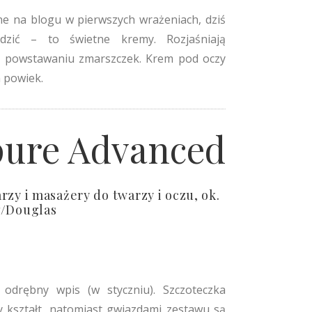
e na blogu w pierwszych wrażeniach, dziś
zić – to świetne kremy. Rozjaśniają
ją powstawaniu zmarszczek. Krem pod oczy
h powiek.
apure Advanced
rzy i masażery do twarzy i oczu, ok.
ł/Douglas
odrębny wpis (w styczniu). Szczoteczka
y kształt, natomiast gwiazdami zestawu są