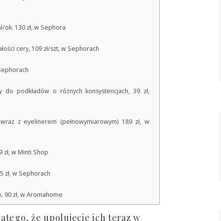
l/ok. 130 zł, w Sephora
ości cery, 109 zł/szt, w Sephorach
 Sephorach
 do podkładów o różnych konsystencjach, 39 zł,
 wraz z eyelinerem (pełnowymiarowym) 189 zł, w
 zł, w Minti Shop
25 zł, w Sephorach
k. 90 zł, w Aromahome
atego, że upolujecie ich teraz w