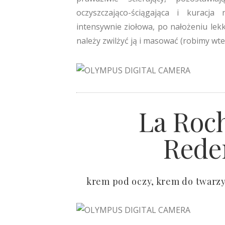
oczyszczająco-ściągająca i kuracj
intensywnie ziołowa, po nałożeniu lek
należy zwilżyć ją i masować (robimy wt
La Roc
Rede
krem pod oczy, krem do twarzy 