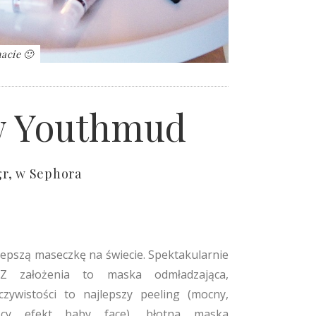
acie 🙂
 Youthmud
 gr, w Sephora
epszą maseczkę na świecie. Spektakularnie
. Z założenia to maska odmładzająca,
czywistości to najlepszy peeling (mocny,
ający efekt baby face), błotna maska