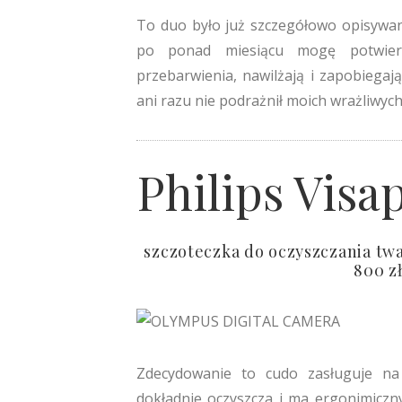
To duo było już szczegółowo opisywan
po ponad miesiącu mogę potwierd
przebarwienia, nawilżają i zapobiega
ani razu nie podrażnił moich wrażliwyc
Philips Vis
szczoteczka do oczyszczania twa
800 z
Zdecydowanie to cudo zasługuje na 
dokładnie oczyszcza i ma ergonimiczn