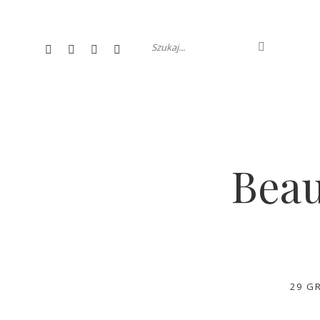
Beau
29 G