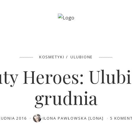
49%
Beauty Heroes: Ulubieńcy grudnia
KOSMETYKI
ULUBIONE
ty Heroes: Ulub
grudnia
RUDNIA 2016
ILONA PAWŁOWSKA [LONA]
5 KOMEN