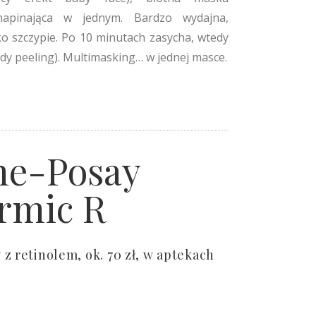
a napinająca w jednym. Bardzo wydajna,
ko szczypie. Po 10 minutach zasycha, wtedy
edy peeling). Multimasking… w jednej masce.
he-Posay
rmic R
z retinolem, ok. 70 zł, w aptekach