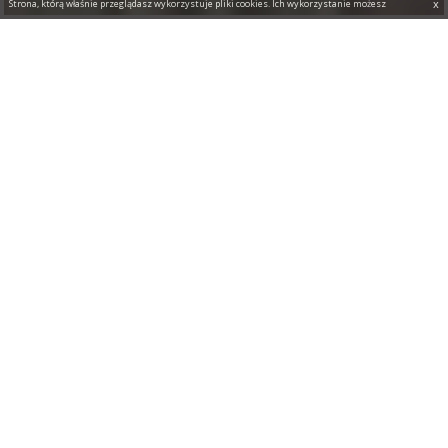
x
Strona, którą właśnie przeglądasz wykorzystuje pliki cookies. Ich wykorzystanie możesz
modyfikować w ustawieniach swojej przeglądarki. Zostawiając komenatarz czy pisząc do nas e-
mail, pamiętaj, że Twoje dane są zabezpieczone.
POSTANOWIENIA OGÓLNE
Organizatorem zabawy „Ulubiony zapach od Perfumówek”
są: blog Bless the Mess oraz marka Douglas. Fundatorem
nagród jest Douglas.
Zasady udziału
Warunkiem udziału w zabawie jest zastosowanie się
do
wszystkich
poniższych zasad zabawy:
zapoznaj się z filmem na na kanale Beauty Stories
„
Bless The Mess i perfumowe klasyki –
Perfumówki”
, dostępnych na blogu Bless the