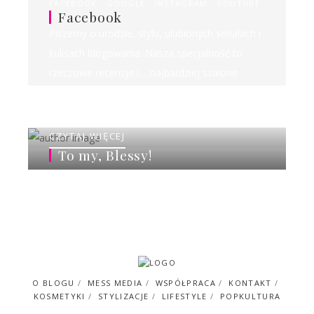
FACEBOOK
GOOGLE
INSTAGRAM
YOUTUBE
Facebook
Piszemy o urodzie, stylu, ulubionych serialach i
kulisach blogowania. Nasza specjalność to
rzeczowe recenzje i.... najbardziej szalone
rankingi w sieci!
CZYTAJ WIĘCEJ
To my, Blessy!
O BLOGU
MESS MEDIA
WSPÓŁPRACA
KONTAKT
KOSMETYKI
STYLIZACJE
LIFESTYLE
POPKULTURA