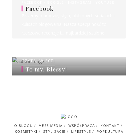
FACEBOOK
GOOGLE
INSTAGRAM
YOUTUBE
Facebook
Piszemy o urodzie, stylu, ulubionych serialach i
kulisach blogowania. Nasza specjalność to
rzeczowe recenzje i.... najbardziej szalone
rankingi w sieci!
CZYTAJ WIĘCEJ
To my, Blessy!
O BLOGU
MESS MEDIA
WSPÓŁPRACA
KONTAKT
KOSMETYKI
STYLIZACJE
LIFESTYLE
POPKULTURA