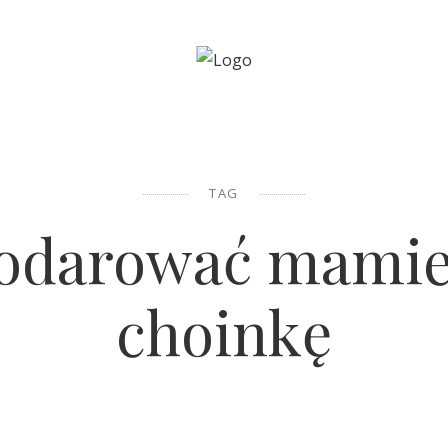
TAG
podarować mamie
choinkę