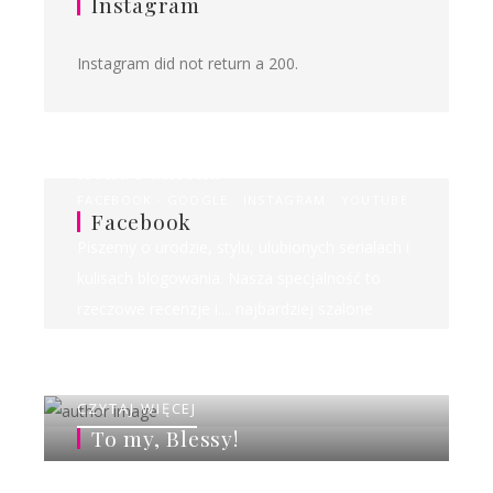
Instagram
Instagram did not return a 200.
Ilona&Milena
FACEBOOK
GOOGLE
INSTAGRAM
YOUTUBE
Facebook
Piszemy o urodzie, stylu, ulubionych serialach i
kulisach blogowania. Nasza specjalność to
rzeczowe recenzje i.... najbardziej szalone
rankingi w sieci!
CZYTAJ WIĘCEJ
To my, Blessy!