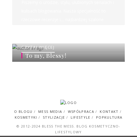
Piszemy o urodzie, stylu, ulubionych serialach i
kulisach blogowania. Nasza specjalność to
rzeczowe recenzje i.... najbardziej szalone
rankingi w sieci!
CZYTAJ WIĘCEJ
To my, Blessy!
O BLOGU
MESS MEDIA
WSPÓŁPRACA
KONTAKT
KOSMETYKI
STYLIZACJE
LIFESTYLE
POPKULTURA
© 2012-2024 BLESS THE MESS. BLOG KOSMETYCZNO-
LIFESTYLOWY