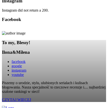
Instagram
Instagram did not return a 200.
Facebook
To my, Blessy!
Ilona&Milena
facebook
google
instagram
youtube
Piszemy o urodzie, stylu, ulubionych serialach i kulisach
blogowania. Nasza specjalność to rzeczowe recenzje i.... najbardziej
szalone rankingi w sieci!
CZYTAJ WIĘCEJ