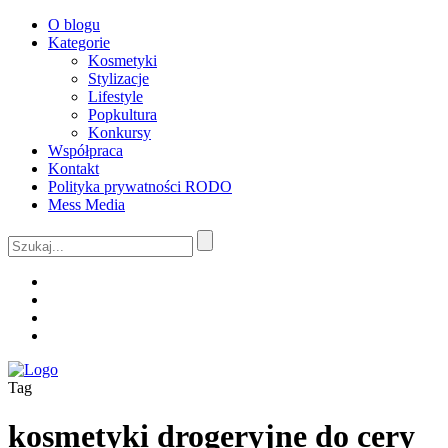
O blogu
Kategorie
Kosmetyki
Stylizacje
Lifestyle
Popkultura
Konkursy
Współpraca
Kontakt
Polityka prywatności RODO
Mess Media
Tag
kosmetyki drogeryjne do cery