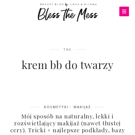
TAG
krem bb do twarzy
KOSMETYKI
MAKIJAŻ
Mój sposób na naturalny, lekki i
rozświetlający makijaż (nawet tłustej
cery). Tricki + najlepsze podkłady, bazy