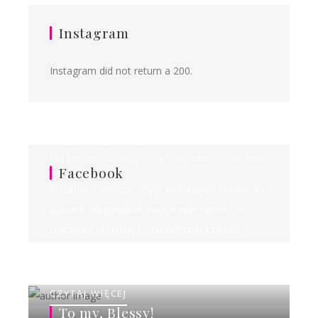
Instagram
Instagram did not return a 200.
Ilona&Milena
FACEBOOK
GOOGLE
INSTAGRAM
YOUTUBE
Facebook
Piszemy o urodzie, stylu, ulubionych serialach i
kulisach blogowania. Nasza specjalność to
rzeczowe recenzje i.... najbardziej szalone
rankingi w sieci!
CZYTAJ WIĘCEJ
To my, Blessy!