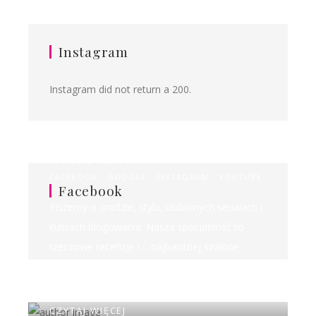
Instagram
Instagram did not return a 200.
Ilona&Milena
FACEBOOK
GOOGLE
INSTAGRAM
YOUTUBE
Facebook
Piszemy o urodzie, stylu, ulubionych serialach i
kulisach blogowania. Nasza specjalność to
rzeczowe recenzje i.... najbardziej szalone
rankingi w sieci!
CZYTAJ WIĘCEJ