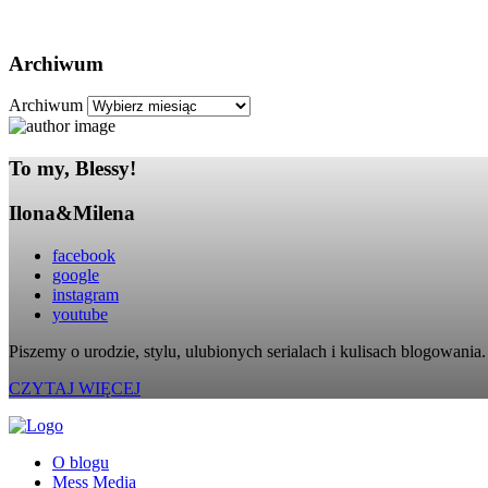
Archiwum
Archiwum
To my, Blessy!
Ilona&Milena
facebook
google
instagram
youtube
Piszemy o urodzie, stylu, ulubionych serialach i kulisach blogowania. 
CZYTAJ WIĘCEJ
O blogu
Mess Media