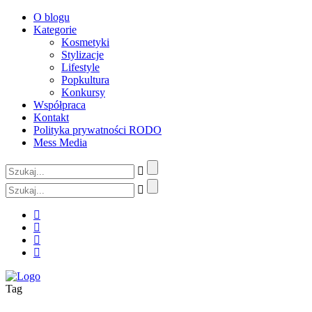
O blogu
Kategorie
Kosmetyki
Stylizacje
Lifestyle
Popkultura
Konkursy
Współpraca
Kontakt
Polityka prywatności RODO
Mess Media
Tag