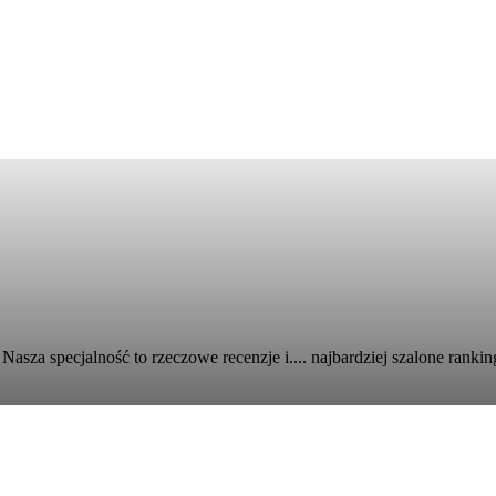
Nasza specjalność to rzeczowe recenzje i.... najbardziej szalone ranking