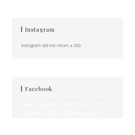
Instagram
Instagram did not return a 200.
Ilona&Milena
FACEBOOK
GOOGLE
INSTAGRAM
YOUTUBE
Facebook
Piszemy o urodzie, stylu, ulubionych serialach i
kulisach blogowania. Nasza specjalność to
rzeczowe recenzje i.... najbardziej szalone
rankingi w sieci!