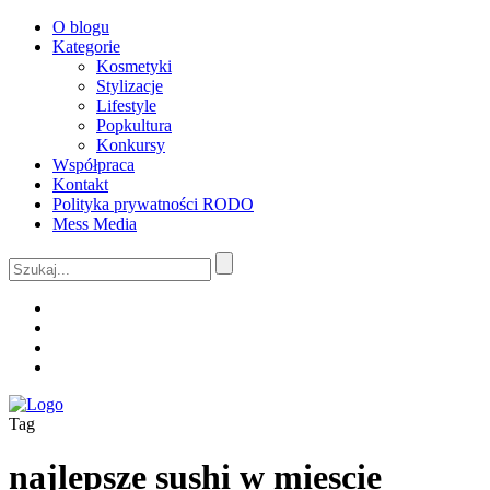
O blogu
Kategorie
Kosmetyki
Stylizacje
Lifestyle
Popkultura
Konkursy
Współpraca
Kontakt
Polityka prywatności RODO
Mess Media
Tag
najlepsze sushi w miescie