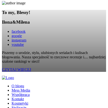
To my, Blessy!
Ilona&Milena
facebook
google
instagram
youtube
Piszemy o urodzie, stylu, ulubionych serialach i kulisach
blogowania. Nasza specjalność to rzeczowe recenzje i.... najbardziej
szalone rankingi w sieci!
CZYTAJ WIĘCEJ
O blogu
Mess Media
Współpraca
Kontakt
Kosmetyki
Stylizacje