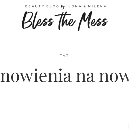
TAG
anowienia na now