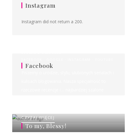
Instagram
Instagram did not return a 200.
Ilona&Milena
FACEBOOK
GOOGLE
INSTAGRAM
YOUTUBE
Facebook
Piszemy o urodzie, stylu, ulubionych serialach i
kulisach blogowania. Nasza specjalność to
rzeczowe recenzje i.... najbardziej szalone
rankingi w sieci!
CZYTAJ WIĘCEJ
To my, Blessy!