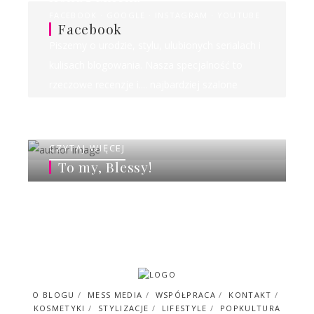
FACEBOOK
GOOGLE
INSTAGRAM
YOUTUBE
Facebook
Piszemy o urodzie, stylu, ulubionych serialach i
kulisach blogowania. Nasza specjalność to
rzeczowe recenzje i.... najbardziej szalone
rankingi w sieci!
CZYTAJ WIĘCEJ
To my, Blessy!
O BLOGU
MESS MEDIA
WSPÓŁPRACA
KONTAKT
KOSMETYKI
STYLIZACJE
LIFESTYLE
POPKULTURA