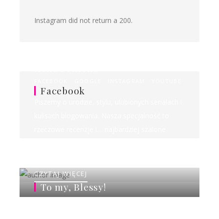
Instagram did not return a 200.
Ilona&Milena
FACEBOOK
GOOGLE
INSTAGRAM
YOUTUBE
Facebook
Piszemy o urodzie, stylu, ulubionych serialach i
kulisach blogowania. Nasza specjalność to
rzeczowe recenzje i.... najbardziej szalone
rankingi w sieci!
CZYTAJ WIĘCEJ
To my, Blessy!