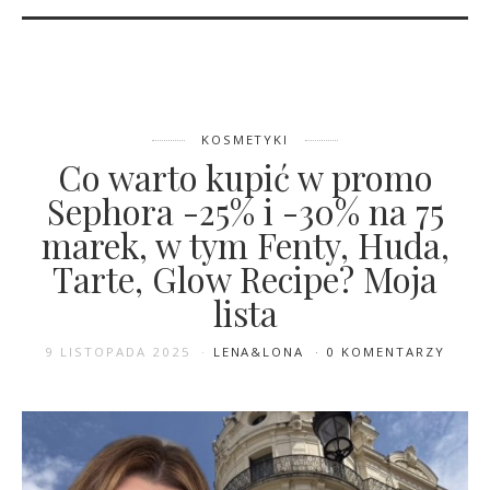
KOSMETYKI
Co warto kupić w promo
Sephora -25% i -30% na 75
22 GRUDNIA 2025
MILENA PACIORAK [LENA]
marek, w tym Fenty, Huda,
0 KOMENTARZY
Tarte, Glow Recipe? Moja
Najlepsze kosmetyki Eveline
lista
2025. Poznaj naszych
ulubieńców roku
9 LISTOPADA 2025
LENA&LONA
0 KOMENTARZY