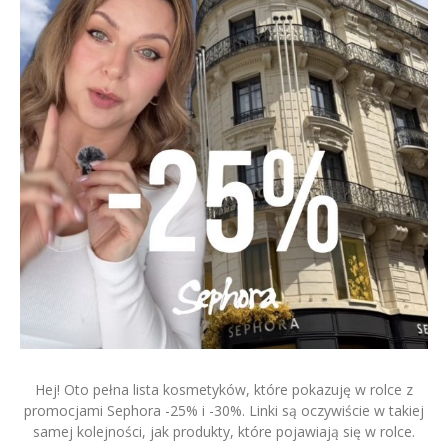
9 LISTOPADA 2025
LENA&LONA
0 KOMENTARZY
Co warto kupić w promo
Sephora -25% i -30% na 75
marek, w tym Fenty, Huda,
Tarte, Glow Recipe? Moja lista
Hej! Oto pełna lista kosmetyków, które pokazuję w rolce z
promocjami Sephora -25% i -30%. Linki są oczywiście w takiej
samej kolejności, jak produkty, które pojawiają się w rolce.