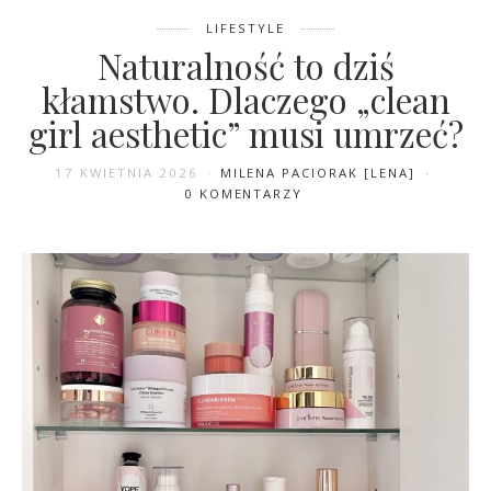
LIFESTYLE
Naturalność to dziś
kłamstwo. Dlaczego „clean
girl aesthetic” musi umrzeć?
17 KWIETNIA 2026
MILENA PACIORAK [LENA]
0 KOMENTARZY
9 LISTOPADA 2025
LENA&LONA
0 KOMENTARZY
Co warto kupić w promo
Sephora -25% i -30% na 75
marek, w tym Fenty, Huda,
Tarte, Glow Recipe? Moja lista