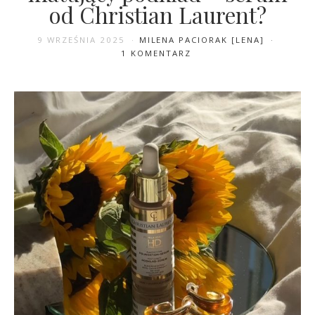
od Christian Laurent?
9 WRZEŚNIA 2025
MILENA PACIORAK [LENA]
1 KOMENTARZ
22 GRUDNIA 2025
MILENA PACIORAK [LENA]
0 KOMENTARZY
Najlepsze kosmetyki Eveline
2025. Poznaj naszych
ulubieńców roku