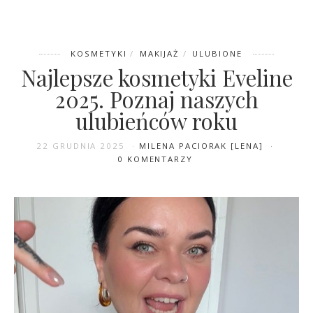
KOSMETYKI
MAKIJAŻ
ULUBIONE
Najlepsze kosmetyki Eveline
2025. Poznaj naszych
ulubieńców roku
21 KWIETNIA 2026
MILENA PACIORAK [LENA]
0 KOMENTARZY
22 GRUDNIA 2025
MILENA PACIORAK [LENA]
0 KOMENTARZY
Dlaczego Azjatki kochają
PDRN? To prawdziwy sekret
glass skin. A my “mamy go w
domu” z serią Age Back Code
od Eveline Cosmetics.