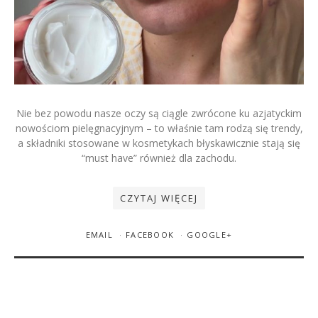
Nie bez powodu nasze oczy są ciągle zwrócone ku azjatyckim
nowościom pielęgnacyjnym – to właśnie tam rodzą się trendy,
a składniki stosowane w kosmetykach błyskawicznie stają się
22 GRUDNIA 2025
MILENA PACIORAK [LENA]
“must have” również dla zachodu.
0 KOMENTARZY
Najlepsze kosmetyki Eveline
CZYTAJ WIĘCEJ
2025. Poznaj naszych
ulubieńców roku
EMAIL
FACEBOOK
GOOGLE+