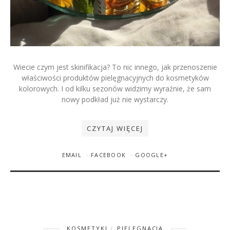
Wiecie czym jest skinifikacja? To nic innego, jak przenoszenie
właściwości produktów pielęgnacyjnych do kosmetyków
kolorowych. I od kilku sezonów widzimy wyraźnie, że sam
9 LISTOPADA 2025
LENA&LONA
0 KOMENTARZY
nowy podkład już nie wystarczy.
Co warto kupić w promo
Sephora -25% i -30% na 75
CZYTAJ WIĘCEJ
marek, w tym Fenty, Huda,
Tarte, Glow Recipe? Moja lista
EMAIL
FACEBOOK
GOOGLE+
KOSMETYKI
PIELEGNACJA