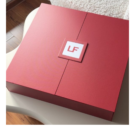
21 KWIETNIA 2026
MILENA PACIORAK [LENA]
0 KOMENTARZY
Dlaczego Azjatki kochają
PDRN? To prawdziwy sekret
glass skin. A my “mamy go w
domu” z serią Age Back Code
od Eveline Cosmetics.