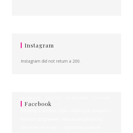
Instagram
Instagram did not return a 200.
Ilona&Milena
FACEBOOK
GOOGLE
INSTAGRAM
YOUTUBE
Facebook
Piszemy o urodzie, stylu, ulubionych serialach i
kulisach blogowania. Nasza specjalność to
rzeczowe recenzje i.... najbardziej szalone