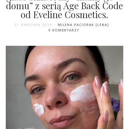
domu” z serią Age Back Code
od Eveline Cosmetics.
21 KWIETNIA 2026
MILENA PACIORAK [LENA]
0 KOMENTARZY
17 KWIETNIA 2026
MILENA PACIORAK [LENA]
0 KOMENTARZY
Naturalność to dziś kłamstwo.
Dlaczego „clean girl aesthetic”
musi umrzeć?