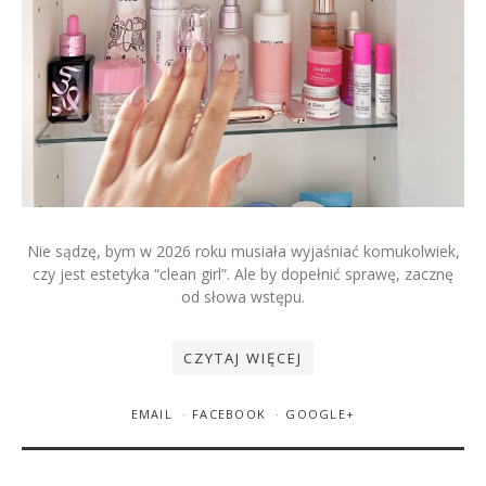
26 WRZEŚNIA 2025
ILONA PAWŁOWSKA [LONA]
Nie sądzę, bym w 2026 roku musiała wyjaśniać komukolwiek,
1 KOMENTARZ
czy jest estetyka “clean girl”. Ale by dopełnić sprawę, zacznę
Kalendarze adwentowe z
od słowa wstępu.
kosmetykami 2025: przegląd i
ranking najlepszych
CZYTAJ WIĘCEJ
EMAIL
FACEBOOK
GOOGLE+