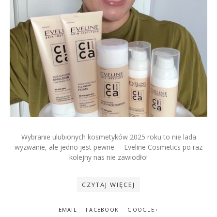
17 KWIETNIA 2026
MILENA PACIORAK [LENA]
0 KOMENTARZY
Naturalność to dziś kłamstwo.
Wybranie ulubionych kosmetyków 2025 roku to nie lada
Dlaczego „clean girl aesthetic”
wyzwanie, ale jedno jest pewne – Eveline Cosmetics po raz
musi umrzeć?
kolejny nas nie zawiodło!
CZYTAJ WIĘCEJ
EMAIL
FACEBOOK
GOOGLE+