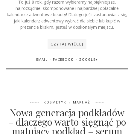
To już 8 rok, gdy razem wybieramy najpiękniejsze,
najrozsądniej skomponowane i najbardziej opłacalne
kalendarze adwentowe beauty! Dlatego jeśli zastanawiasz się,
jaki kalendarz adwentowy wybrać dla siebie lub kupić w
prezencie bliskim, jesteś w doskonałym miejscu.
CZYTAJ WIĘCEJ
17 KWIETNIA 2026
MILENA PACIORAK [LENA]
EMAIL
FACEBOOK
GOOGLE+
0 KOMENTARZY
Naturalność to dziś kłamstwo.
Dlaczego „clean girl aesthetic”
musi umrzeć?
KOSMETYKI
MAKIJAŻ
Nowa generacja podkładów
– dlaczego warto sięgnąć po
matujący podkład – serum