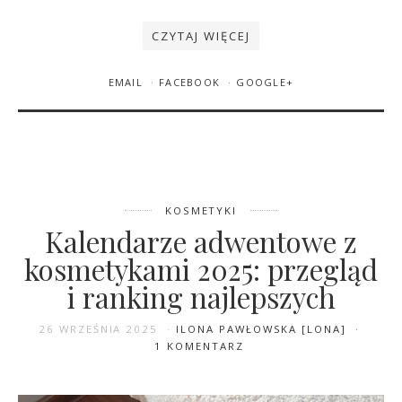
CZYTAJ WIĘCEJ
EMAIL
FACEBOOK
GOOGLE+
26 WRZEŚNIA 2025
ILONA PAWŁOWSKA [LONA]
1 KOMENTARZ
KOSMETYKI
Kalendarze adwentowe z
Kalendarze adwentowe z
kosmetykami 2025: przegląd i
kosmetykami 2025: przegląd
ranking najlepszych
i ranking najlepszych
26 WRZEŚNIA 2025
ILONA PAWŁOWSKA [LONA]
1 KOMENTARZ