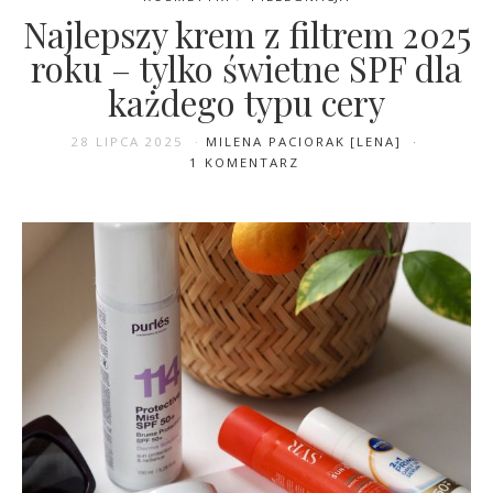
Najlepszy krem z filtrem 2025
roku – tylko świetne SPF dla
każdego typu cery
28 LIPCA 2025
MILENA PACIORAK [LENA]
1 KOMENTARZ
26 WRZEŚNIA 2025
ILONA PAWŁOWSKA [LONA]
1 KOMENTARZ
Kalendarze adwentowe z
kosmetykami 2025: przegląd i
ranking najlepszych