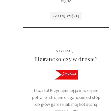
nigdy.
CZYTAJ WIĘCEJ
STYLIZACJE
Elegancko czy w dresie?
I to, i to! Przynajmniej ja inaczej nie
potrafię. Strojem eleganckim od stóp
do głów gardzę jak mój kot suchą