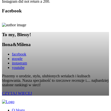
Instagram did not return a 200.
Facebook
To my, Blessy!
Ilona&Milena
facebook
google
instagram
youtube
Piszemy o urodzie, stylu, ulubionych serialach i kulisach
blogowania. Nasza specjalność to rzeczowe recenzje i.... najbardziej
szalone rankingi w sieci!
CZYTAJ WIĘCEJ
O blogu