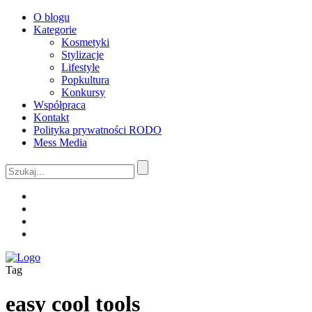
O blogu
Kategorie
Kosmetyki
Stylizacje
Lifestyle
Popkultura
Konkursy
Współpraca
Kontakt
Polityka prywatności RODO
Mess Media
Tag
easy cool tools