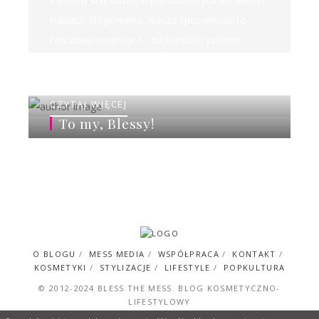
kulisach blogowania. Nasza specjalność to
rzeczowe recenzje i.... najbardziej szalone
rankingi w sieci!
CZYTAJ WIĘCEJ
To my, Blessy!
O BLOGU
MESS MEDIA
WSPÓŁPRACA
KONTAKT
KOSMETYKI
STYLIZACJE
LIFESTYLE
POPKULTURA
© 2012-2024 BLESS THE MESS. BLOG KOSMETYCZNO-
LIFESTYLOWY