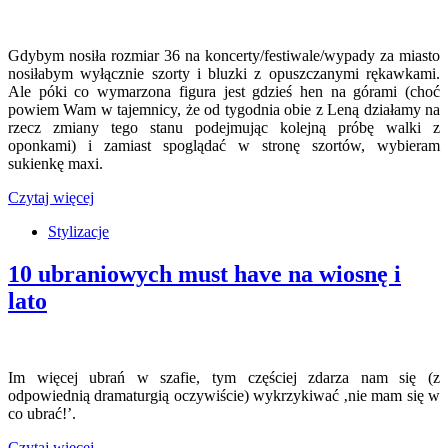
Gdybym nosiła rozmiar 36 na koncerty/festiwale/wypady za miasto
nosiłabym wyłącznie szorty i bluzki z opuszczanymi rękawkami.
Ale póki co wymarzona figura jest gdzieś hen na górami (choć
powiem Wam w tajemnicy, że od tygodnia obie z Leną działamy na
rzecz zmiany tego stanu podejmując kolejną próbę walki z
oponkami) i zamiast spoglądać w stronę szortów, wybieram
sukienkę maxi.
Czytaj więcej
Stylizacje
10 ubraniowych must have na wiosnę i
lato
Im więcej ubrań w szafie, tym częściej zdarza nam się (z
odpowiednią dramaturgią oczywiście) wykrzykiwać ‚nie mam się w
co ubrać!’.
Czytaj więcej