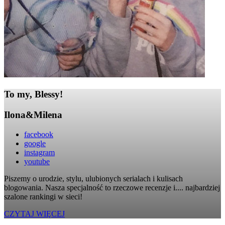
To my, Blessy!
Ilona&Milena
facebook
google
instagram
youtube
Piszemy o urodzie, stylu, ulubionych serialach i kulisach
blogowania. Nasza specjalność to rzeczowe recenzje i.... najbardziej
szalone rankingi w sieci!
CZYTAJ WIĘCEJ