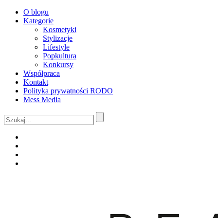
O blogu
Kategorie
Kosmetyki
Stylizacje
Lifestyle
Popkultura
Konkursy
Współpraca
Kontakt
Polityka prywatności RODO
Mess Media