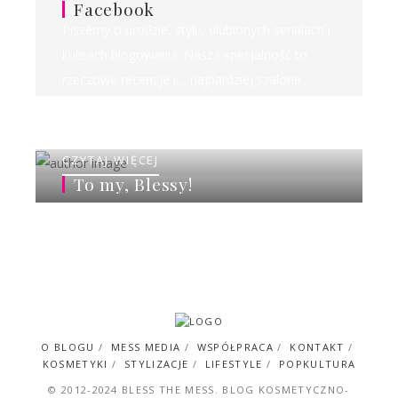
Facebook
Piszemy o urodzie, stylu, ulubionych serialach i
kulisach blogowania. Nasza specjalność to
rzeczowe recenzje i.... najbardziej szalone
rankingi w sieci!
CZYTAJ WIĘCEJ
To my, Blessy!
O BLOGU
MESS MEDIA
WSPÓŁPRACA
KONTAKT
KOSMETYKI
STYLIZACJE
LIFESTYLE
POPKULTURA
© 2012-2024 BLESS THE MESS. BLOG KOSMETYCZNO-