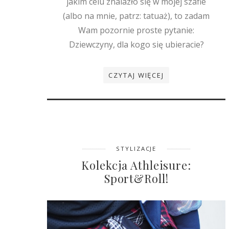
jakim celu znalazło się w mojej szafie
(albo na mnie, patrz: tatuaż), to zadam
Wam pozornie proste pytanie:
Dziewczyny, dla kogo się ubieracie?
CZYTAJ WIĘCEJ
STYLIZACJE
Kolekcja Athleisure:
Sport&Roll!