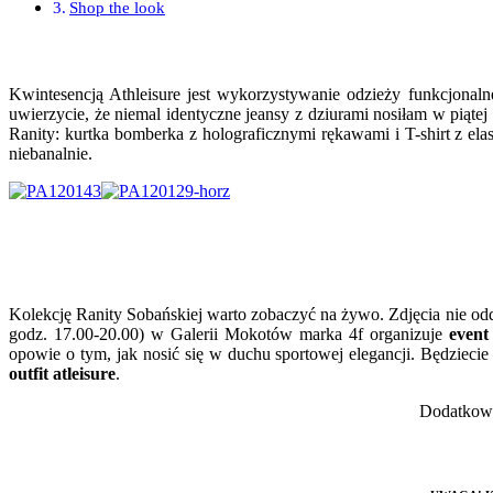
Shop the look
Kwintesencją Athleisure jest wykorzystywanie odzieży funkcjonalne
uwierzycie, że niemal identyczne jeansy z dziurami nosiłam w piątej
Ranity: kurtka bomberka z holograficznymi rękawami i T-shirt z elas
niebanalnie.
Kolekcję Ranity Sobańskiej warto zobaczyć na żywo. Zdjęcia nie odda
godz. 17.00-20.00) w Galerii Mokotów marka 4f organizuje
event
opowie o tym, jak nosić się w duchu sportowej elegancji. Będziec
outfit atleisure
.
Dodatkow