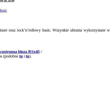
.00 do 20.00
isure oraz rock’n’rollowy basic. Wszystkie ubrania wykorzystane w
wustronna bluza RSx4f
) /
sos (podobne
tu
i
tu
).