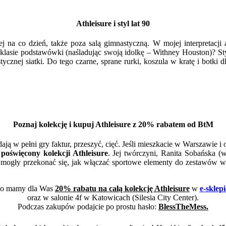
Athleisure i styl lat 90
j na co dzień, także poza salą gimnastyczną. W mojej interpretacji
 klasie podstawówki (naśladując swoją idolkę – Withney Houston)? Sty
tycznej siatki. Do tego czarne, sprane rurki, koszula w kratę i botki 
Poznaj kolekcję i kupuj Athleisure z 20% rabatem od BtM
ją w pełni gry faktur, przeszyć, cięć. Jeśli mieszkacie w Warszawie i
 poświęcony kolekcji Athleisure
. Jej twórczyni, Ranita Sobańska (w
ie mogły przekonać się, jak włączać sportowe elementy do zestawów
o mamy dla Was
20% rabatu na całą kolekcję Athleisure
w
e-sklepi
oraz w salonie 4f w Katowicach (Silesia City Center).
Podczas zakupów podajcie po prostu hasło:
BlessTheMess.