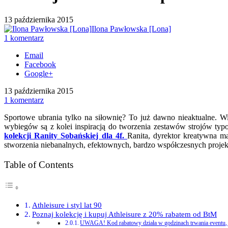
13 października 2015
Ilona Pawłowska [Lona]
1 komentarz
Email
Facebook
Google+
13 października 2015
1 komentarz
Sportowe ubrania tylko na siłownię? To już dawno nieaktualne. W
wybiegów są z kolei inspiracją do tworzenia zestawów strojów ty
kolekcji Ranity Sobańskiej dla 4f.
Ranita, dyrektor kreatywna m
stworzenia niebanalnych, efektownych, bardzo współczesnych projek
Table of Contents
Athleisure i styl lat 90
Poznaj kolekcję i kupuj Athleisure z 20% rabatem od BtM
UWAGA! Kod rabatowy działa w godzinach trwania eventu, cz