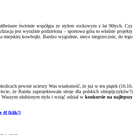
 altheisure świetnie współgra ze stylem rockowym z lat 90tych. Czy
lizacja jest wyraźnie podzielona – sportowa góra to właśnie projekty
dla miejskiej kowbojki. Bardzo wygodnie, nieco niegrzecznie, do tego
 okolicach pewnie ucieszy Was wiadomość, że już w ten piątek (16.10,
iecie, że Ranita zaprojektowała stroje dla polskich olimpijczyków?)
 w Waszym ulubionym stylu i wziąć udział w
konkursie na najlepszy
e 4f [klik!]