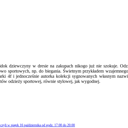
idok dziewczyny w dresie na zakupach nikogo już nie szokuje. Odzie
powo sportowych, np. do biegania. Świetnym przykładem wzajemnego o
arki 4f i jednocześnie autorka kolekcji sygnowanych własnym nazwi
tów odzieży sportowej, równie stylowej, jak wygodnej.
yli w piątek 16 października od godz. 17.00 do 20.00