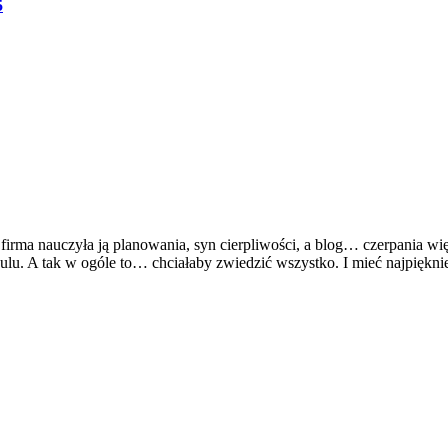
5
na firma nauczyła ją planowania, syn cierpliwości, a blog… czerpania wi
lu. A tak w ogóle to… chciałaby zwiedzić wszystko. I mieć najpiękniej