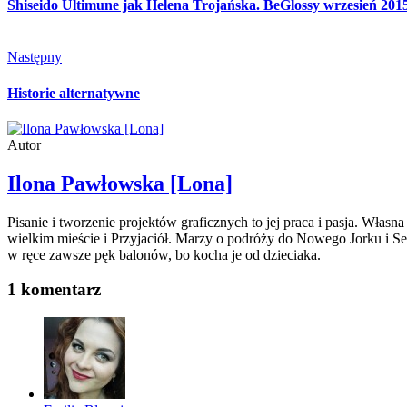
Shiseido Ultimune jak Helena Trojańska. BeGlossy wrzesień 201
Następny
Historie alternatywne
Autor
Ilona Pawłowska [Lona]
Pisanie i tworzenie projektów graficznych to jej praca i pasja. Włas
wielkim mieście i Przyjaciół. Marzy o podróży do Nowego Jorku i Seu
w ręce zawsze pęk balonów, bo kocha je od dzieciaka.
1 komentarz