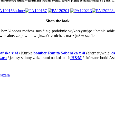
rabatowy działa w godzinach trwania eventu, czyli w piątek 16 października od godz. 17
Shop the look
, bez kłopotu możesz nosić się podobnie wykorzystując ubrania athle
uniwersalne, że pewnie większość z nich… masz już w szafie.
ańska x 4f
/ Kurtka
bomber Ranita Sobańska x 4f
(alternatywnie:
d
Zara
/ jeansy skinny z dziurami na kolanach
H&M
/ skórzane botki A
cja
zara