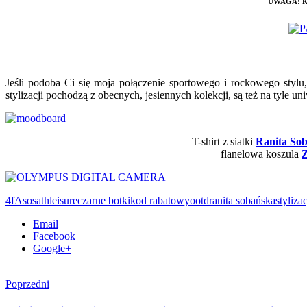
UWAGA! Kod 
Jeśli podoba Ci się moja połączenie sportowego i rockowego stylu
stylizacji pochodzą z obecnych, jesiennych kolekcji, są też na tyle 
T-shirt z siatki
Ranita Sob
flanelowa koszula
4f
Asos
athleisure
czarne botki
kod rabatowy
ootd
ranita sobańska
styliza
Email
Facebook
Google+
Poprzedni