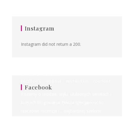
Instagram
Instagram did not return a 200.
Ilona&Milena
FACEBOOK
GOOGLE
INSTAGRAM
YOUTUBE
Facebook
Piszemy o urodzie, stylu, ulubionych serialach i
kulisach blogowania. Nasza specjalność to
rzeczowe recenzje i.... najbardziej szalone
rankingi w sieci!