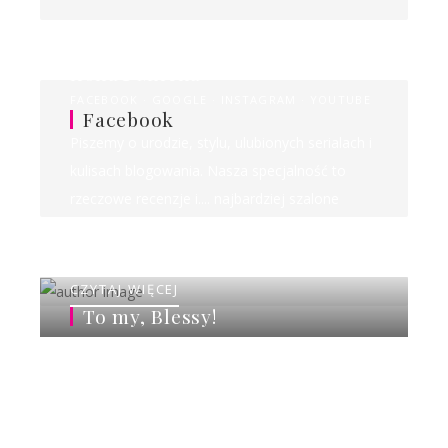
Ilona&Milena
FACEBOOK
GOOGLE
INSTAGRAM
YOUTUBE
Facebook
Piszemy o urodzie, stylu, ulubionych serialach i
kulisach blogowania. Nasza specjalność to
rzeczowe recenzje i.... najbardziej szalone
rankingi w sieci!
CZYTAJ WIĘCEJ
To my, Blessy!