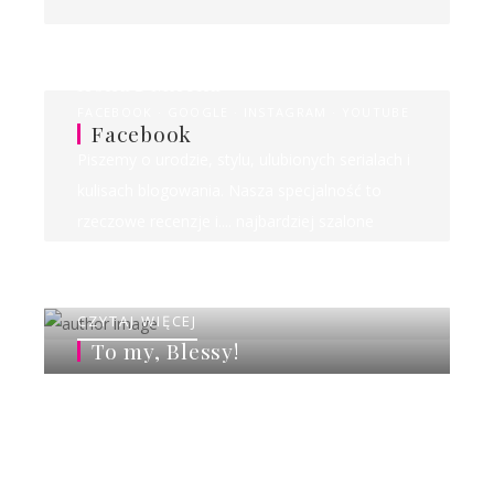
Ilona&Milena
FACEBOOK
GOOGLE
INSTAGRAM
YOUTUBE
Facebook
Piszemy o urodzie, stylu, ulubionych serialach i
kulisach blogowania. Nasza specjalność to
rzeczowe recenzje i.... najbardziej szalone
rankingi w sieci!
CZYTAJ WIĘCEJ
To my, Blessy!