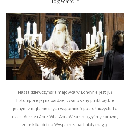
Hogwarcie!
Nasza dziewczyńska majówka w Londynie jest już
historią, ale jej najbardziej zwariowany punkt będzie
jednym z najfajniejszych wspomnień podróżniczych. To
dzięki Aussie i Ani z WhatAnnaWears mogłyśmy sprawić,
że te kilka dni na Wyspach zapachniały magią.