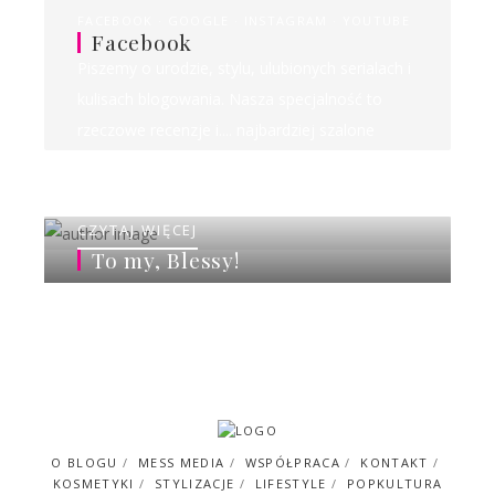
FACEBOOK
GOOGLE
INSTAGRAM
YOUTUBE
Facebook
Piszemy o urodzie, stylu, ulubionych serialach i
kulisach blogowania. Nasza specjalność to
rzeczowe recenzje i.... najbardziej szalone
rankingi w sieci!
CZYTAJ WIĘCEJ
To my, Blessy!
O BLOGU
MESS MEDIA
WSPÓŁPRACA
KONTAKT
KOSMETYKI
STYLIZACJE
LIFESTYLE
POPKULTURA