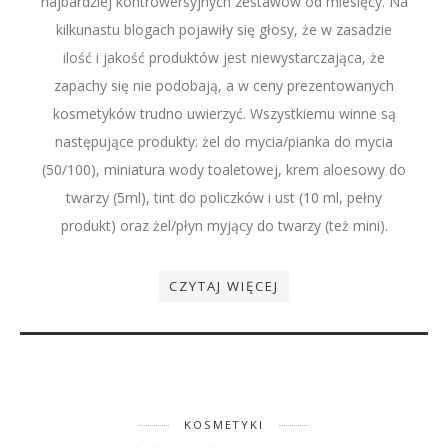
najbardziej kontrowersyjnych zestawów od miesięcy. Na
kilkunastu blogach pojawiły się głosy, że w zasadzie
ilość i jakość produktów jest niewystarczająca, że
zapachy się nie podobają, a w ceny prezentowanych
kosmetyków trudno uwierzyć. Wszystkiemu winne są
następujące produkty: żel do mycia/pianka do mycia
(50/100), miniatura wody toaletowej, krem aloesowy do
twarzy (5ml), tint do policzków i ust (10 ml, pełny
produkt) oraz żel/płyn myjący do twarzy (też mini).
CZYTAJ WIĘCEJ
KOSMETYKI