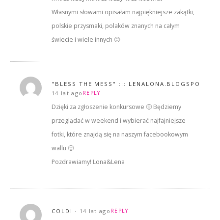
Własnymi słowami opisałam najpiękniejsze zakątki,
polskie przysmaki, polaków znanych na całym
świecie i wiele innych 🙂
"BLESS THE MESS" ::: LENALONA.BLOGSPOT.CO
14 lat ago
REPLY
Dzięki za zgłoszenie konkursowe 🙂 Będziemy
przeglądać w weekend i wybierać najfajniejsze
fotki, które znajdą się na naszym facebookowym
wallu 🙂
Pozdrawiamy! Lona&Lena
COLDI
14 lat ago
REPLY