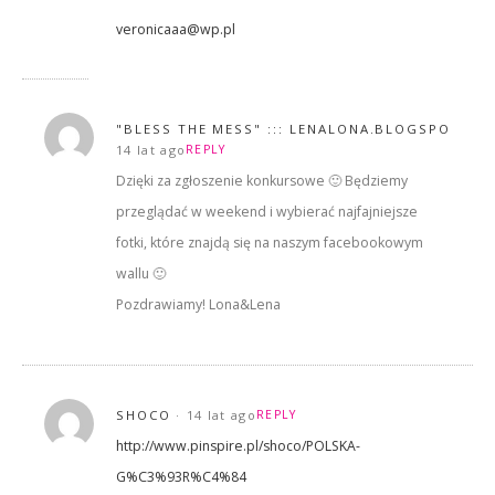
veronicaaa@wp.pl
"BLESS THE MESS" ::: LENALONA.BLOGSPOT.CO
14 lat ago
REPLY
Dzięki za zgłoszenie konkursowe 🙂 Będziemy
przeglądać w weekend i wybierać najfajniejsze
fotki, które znajdą się na naszym facebookowym
wallu 🙂
Pozdrawiamy! Lona&Lena
SHOCO
14 lat ago
REPLY
http://www.pinspire.pl/shoco/POLSKA-
G%C3%93R%C4%84