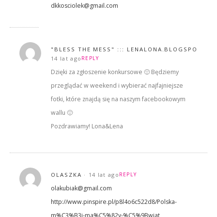
dkkosciolek@gmail.com
"BLESS THE MESS" ::: LENALONA.BLOGSPOT.CO
14 lat ago
REPLY
Dzięki za zgłoszenie konkursowe 🙂 Będziemy
przeglądać w weekend i wybierać najfajniejsze
fotki, które znajdą się na naszym facebookowym
wallu 🙂
Pozdrawiamy! Lona&Lena
OLASZKA
14 lat ago
REPLY
olakubiak@gmail.com
http://www.pinspire.pl/p8l4o6c522d8/Polska-
m%C3%B3j-ma%C5%82y-%C5%9Bwiat