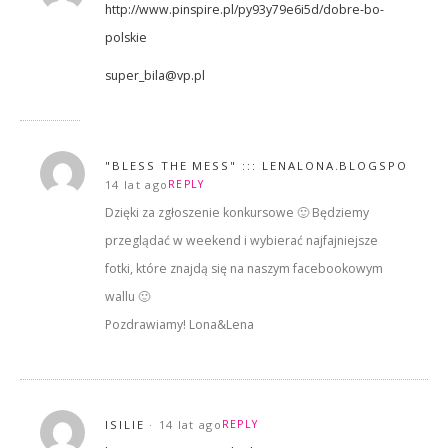
http://www.pinspire.pl/py93y79e6i5d/dobre-bo-
polskie
super_bila@vp.pl
"BLESS THE MESS" ::: LENALONA.BLOGSPOT.CO
14 lat ago
REPLY
Dzięki za zgłoszenie konkursowe 🙂 Będziemy
przeglądać w weekend i wybierać najfajniejsze
fotki, które znajdą się na naszym facebookowym
wallu 🙂
Pozdrawiamy! Lona&Lena
ISILIE
14 lat ago
REPLY