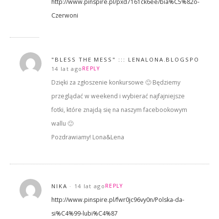
http://www.pinspire.pl/pxd7161ck6ee/bia%C5%82o-
Czerwoni
"BLESS THE MESS" ::: LENALONA.BLOGSPOT.CO
14 lat ago
REPLY
Dzięki za zgłoszenie konkursowe 🙂 Będziemy
przeglądać w weekend i wybierać najfajniejsze
fotki, które znajdą się na naszym facebookowym
wallu 🙂
Pozdrawiamy! Lona&Lena
NIKA
14 lat ago
REPLY
http://www.pinspire.pl/fwr0jc96vy0n/Polska-da-
si%C4%99-lubi%C4%87