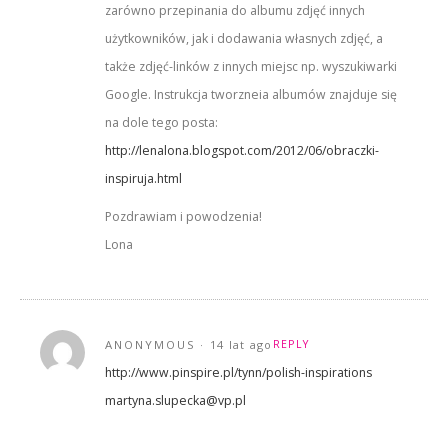
zarówno przepinania do albumu zdjęć innych
użytkowników, jak i dodawania własnych zdjęć, a
także zdjęć-linków z innych miejsc np. wyszukiwarki
Google. Instrukcja tworzneia albumów znajduje się
na dole tego posta:
http://lenalona.blogspot.com/2012/06/obraczki-
inspiruja.html
Pozdrawiam i powodzenia!
Lona
ANONYMOUS
14 lat ago
REPLY
http://www.pinspire.pl/tynn/polish-inspirations
martyna.slupecka@vp.pl