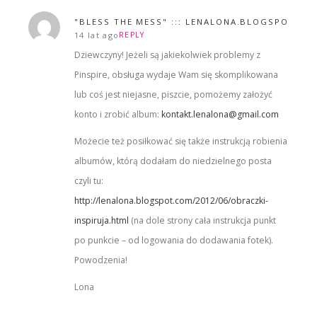
"BLESS THE MESS" ::: LENALONA.BLOGSPOT.CO
14 lat ago
REPLY
Dziewczyny! Jeżeli są jakiekolwiek problemy z
Pinspire, obsługa wydaje Wam się skomplikowana
lub coś jest niejasne, piszcie, pomożemy założyć
konto i zrobić album:
kontakt.lenalona@gmail.com
Możecie też posiłkować się także instrukcją robienia
albumów, którą dodałam do niedzielnego posta
czyli tu:
http://lenalona.blogspot.com/2012/06/obraczki-
inspiruja.html
(na dole strony cała instrukcja punkt
po punkcie – od logowania do dodawania fotek).
Powodzenia!
Lona