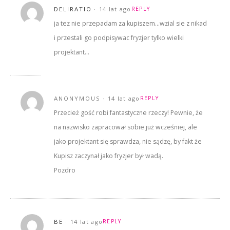
DELIRATIO
14 lat ago
REPLY
ja tez nie przepadam za kupiszem…wzial sie z nikad
i przestali go podpisywac fryzjer tylko wielki
projektant…
ANONYMOUS
14 lat ago
REPLY
Przecież gość robi fantastyczne rzeczy! Pewnie, że
na nazwisko zapracował sobie już wcześniej, ale
jako projektant się sprawdza, nie sądzę, by fakt że
Kupisz zaczynał jako fryzjer był wadą.
Pozdro
BE
14 lat ago
REPLY