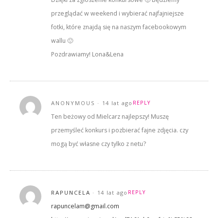
przeglądać w weekend i wybierać najfajniejsze
fotki, które znajdą się na naszym facebookowym
wallu 🙂
Pozdrawiamy! Lona&Lena
ANONYMOUS
14 lat ago
REPLY
Ten beżowy od Mielcarz najlepszy! Muszę
przemyśleć konkurs i pozbierać fajne zdjęcia. czy
mogą być własne czy tylko z netu?
RAPUNCELA
14 lat ago
REPLY
rapuncelam@gmail.com