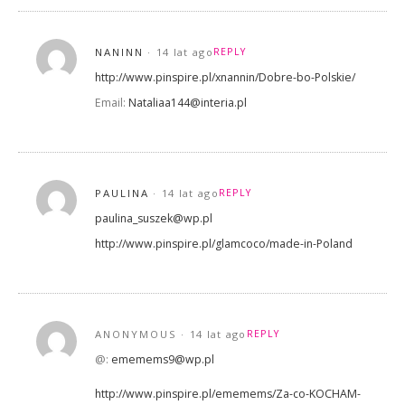
NANINN
14 lat ago
REPLY
http://www.pinspire.pl/xnannin/Dobre-bo-Polskie/
Email:
Nataliaa144@interia.pl
PAULINA
14 lat ago
REPLY
paulina_suszek@wp.pl
http://www.pinspire.pl/glamcoco/made-in-Poland
ANONYMOUS
14 lat ago
REPLY
@:
ememems9@wp.pl
http://www.pinspire.pl/ememems/Za-co-KOCHAM-