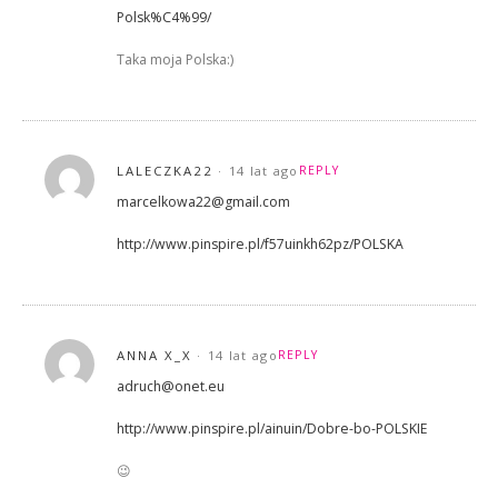
Polsk%C4%99/
Taka moja Polska:)
LALECZKA22
14 lat ago
REPLY
marcelkowa22@gmail.com
http://www.pinspire.pl/f57uinkh62pz/POLSKA
ANNA X_X
14 lat ago
REPLY
adruch@onet.eu
http://www.pinspire.pl/ainuin/Dobre-bo-POLSKIE
😉