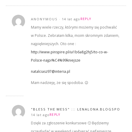
ANONYMOUS
14 lat ago
REPLY
Mamy wiele rzeczy, którymi możemy się pochwalić
w Polsce. Zebrałam kilka, moim skromnym zdaniem,
najpiękniejszych. Oto one :
http://www.pinspire.pl/ui1b6a8g2hj5/to-co-w-
Polsce-najpi%C4%99kniejsze
natalciasz97@interia.pl
Mam nadzieję, że się spodoba. 😉
"BLESS THE MESS" ::: LENALONA.BLOGSPOT.CO
14 lat ago
REPLY
Dzięki za zgłoszenie konkursowe 🙂 Będziemy
przeglądać w weekend i wybierać najfajniejsze