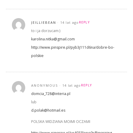
JEILLIEBEAN
14 lat ago
REPLY
to i ja dorzucam:)
karolina.nitka@gmail.com
http://www.pinspire.pl/pyb3j111d6na/dobre-bo-
polskie
ANONYMOUS
14 lat ago
REPLY
domcia_728@interia.pl
lub
d.polak@hotmail.es
POLSKA WIDZIANA MOIMI OCZAMI
http://www.pinspire.pl/ur4033lepo0r/Pinspiring