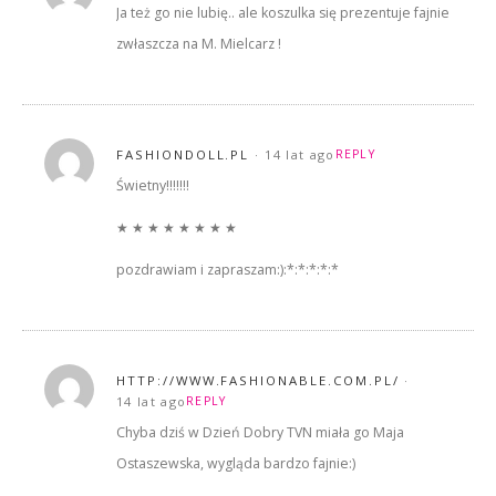
Ja też go nie lubię.. ale koszulka się prezentuje fajnie
zwłaszcza na M. Mielcarz !
FASHIONDOLL.PL
14 lat ago
REPLY
Świetny!!!!!!!
★ ★ ★ ★ ★ ★ ★ ★
pozdrawiam i zapraszam:):*:*:*:*:*
HTTP://WWW.FASHIONABLE.COM.PL/
14 lat ago
REPLY
Chyba dziś w Dzień Dobry TVN miała go Maja
Ostaszewska, wygląda bardzo fajnie:)