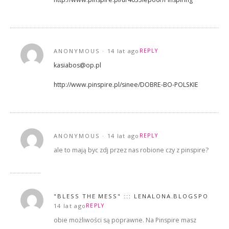
ANONYMOUS
14 lat ago
REPLY
kasiabos@op.pl
http://www.pinspire.pl/sinee/DOBRE-BO-POLSKIE
ANONYMOUS
14 lat ago
REPLY
ale to mają byc zdj przez nas robione czy z pinspire?
"BLESS THE MESS" ::: LENALONA.BLOGSPOT.CO
14 lat ago
REPLY
obie możliwości są poprawne. Na Pinspire masz