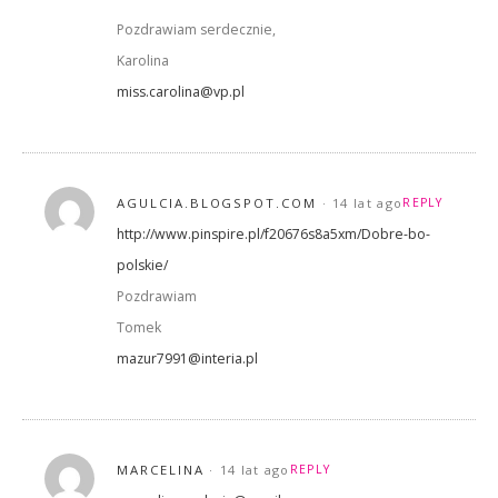
Pozdrawiam serdecznie,
Karolina
miss.carolina@vp.pl
AGULCIA.BLOGSPOT.COM
14 lat ago
REPLY
http://www.pinspire.pl/f20676s8a5xm/Dobre-bo-
polskie/
Pozdrawiam
Tomek
mazur7991@interia.pl
MARCELINA
14 lat ago
REPLY