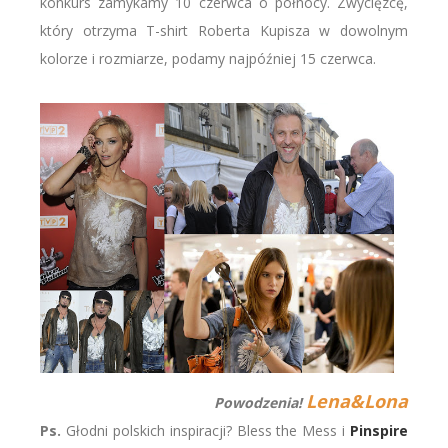
konkurs zamykamy 10 czerwca o północy. Zwycięzcę,
który otrzyma T-shirt Roberta Kupisza w dowolnym
kolorze i rozmiarze, podamy najpóźniej 15 czerwca.
Lena&Lona
Powodzenia!
Ps.
Głodni polskich inspiracji? Bless the Mess i
Pinspire