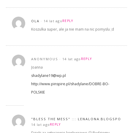
OLA
14 lat ago
REPLY
Koszulka super, ale ja nie mam na nic pomyslu ;d
ANONYMOUS
14 lat ago
REPLY
Joanna
shadylane19@wp.pl
http://www.pinspire.pl/shadylane/DOBRE-BO-
POLSKIE
"BLESS THE MESS" ::: LENALONA.BLOGSPOT.CO
14 lat ago
REPLY
Dzięki za zgłoszenie konkursowe 🙂 Będziemy