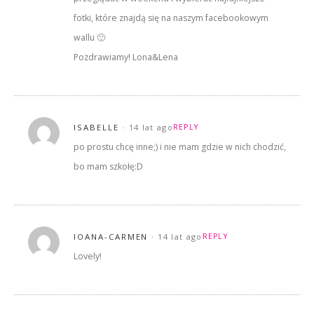
fotki, które znajdą się na naszym facebookowym
wallu 🙂
Pozdrawiamy! Lona&Lena
ISABELLE
14 lat ago
REPLY
po prostu chcę inne;) i nie mam gdzie w nich chodzić,
bo mam szkołę:D
IOANA-CARMEN
14 lat ago
REPLY
Lovely!