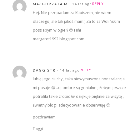
MAŁGORZATA M
14 lat ago
REPLY
Hej. Nie przepadam za Kupiszem, nie wiem
dlaczego, ale tak jakoś mam:) Za to za Wolińskim
poszłabym w ogień 😉 Hihi
margaret1992.blogspot.com
DAGGISTR
14 lat ago
REPLY
lubię jego ciuchy , taka niewymuszona nonszalancja
mi pasuje 😉 ..oj ombre są genialne , żebym jeszcze
potrafiła takie zrobić 😀 dziękuję pięknie za wizytę ,
świetny blog ! zdecydowanie obserwuję 🙂
pozdrawiam
Daggi