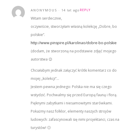
ANONYMOUS
14 lat ago
REPLY
Witam serdecznie,
oczywiście, stworzyłam własną kolekcję „Dobre, bo
polskie”.
http://www.pinspire.pl/karolinao/dobre-bo-polskie
(dodam, że stworzoną na podstawie zdjęć mojego
autorstwa 😉
Chciałabym jednak załączyć krótki komentarz co do
mojej „kolekcji”…
Jestem pewna jednego: Polska nie ma się czego
wstydzić. Pochwalmy się przed Europą fauną i florą.
Pięknymi zabytkami i niesamowitymi starówkami.
Pokażmy nasz folklor, elementy naszych strojów
ludowych: zafascynowali się nimi projektanci, czas na
turystów! 🙂