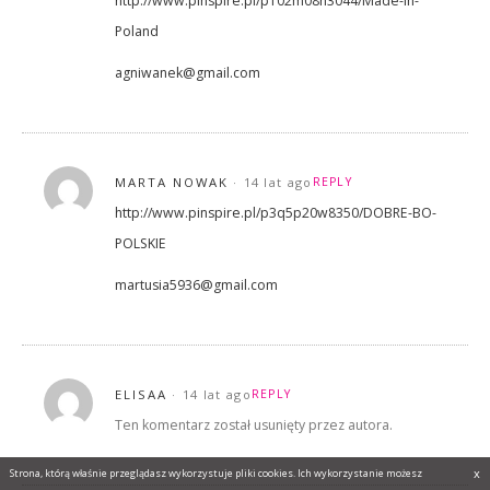
http://www.pinspire.pl/p102m08h3044/Made-in-
Poland
agniwanek@gmail.com
MARTA NOWAK
14 lat ago
REPLY
http://www.pinspire.pl/p3q5p20w8350/DOBRE-BO-
POLSKIE
martusia5936@gmail.com
ELISAA
14 lat ago
REPLY
Ten komentarz został usunięty przez autora.
x
Strona, którą właśnie przeglądasz wykorzystuje pliki cookies. Ich wykorzystanie możesz