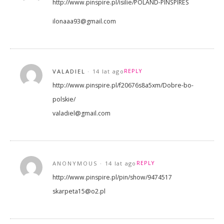
http://www.pinspire.pl/isilie/POLAND-PINSPIRES
ilonaaa93@gmail.com
VALADIEL
14 lat ago
REPLY
http://www.pinspire.pl/f20676s8a5xm/Dobre-bo-
polskie/
valadiel@gmail.com
ANONYMOUS
14 lat ago
REPLY
http://www.pinspire.pl/pin/show/9474517
skarpeta15@o2.pl