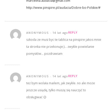
marcelina.audacia@gmail.com
http://www.pinspire.pl/audacia/Dobre-bo-Polskie/#
ANONYMOUS
14 lat ago
REPLY
szkoda ze musi byc te tablica na pinspire jakos mnie
ta stronka nie przekonuje;)… zwykle powielanie
pomysłów… pozdrawiam
ANONYMOUS
14 lat ago
REPLY
też bym wolała mailem, jak zwykle. no ale może
jeszcze usiądę, tylko muszę się nauczyć to
obsługiwać 😉