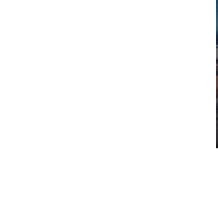
LIFESTYLE
POPKULTURA
Ostro o prasie kobiecej
Przygotowując się do tego wpisu