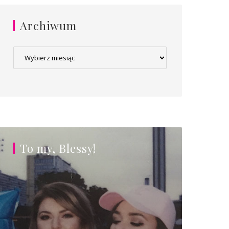
Archiwum
Archiwum
To my, Blessy!