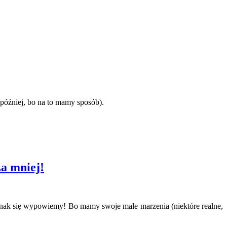
h później, bo na to mamy sposób).
za mniej!
ednak się wypowiemy! Bo mamy swoje małe marzenia (niektóre realne,