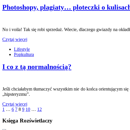
Photoshopy, plagiaty… ploteczki o kulisac
No i voila! Tak się robi sprzedaż. Wiecie, dlaczego gwiazdy na okł
Czytaj więcej
Lifestyle
Popkultura
I co z tą normalnością?
Jeśli chciałabym tłumaczyć wszystkim nie do końca orientującym się
„hipsteryzmu”.
Czytaj więcej
1
…
6
7
8
9
10
…
12
Księga Rozświetlaczy