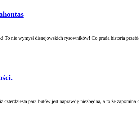
cahontas
tak! To nie wymysł disnejowskich rysowników! Co prada historia przebi
ości.
 iż czterdziesta para butów jest naprawdę niezbędna, a to że zapomina o