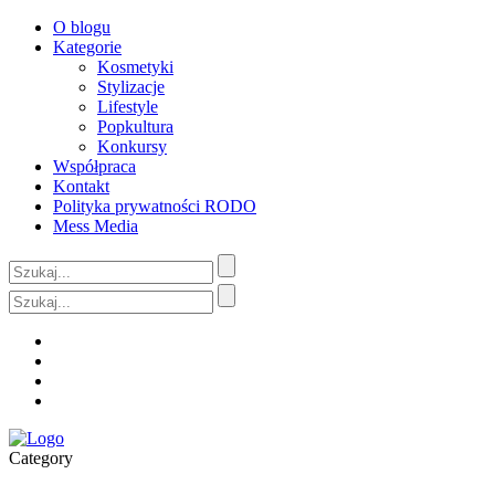
O blogu
Kategorie
Kosmetyki
Stylizacje
Lifestyle
Popkultura
Konkursy
Współpraca
Kontakt
Polityka prywatności RODO
Mess Media
Category