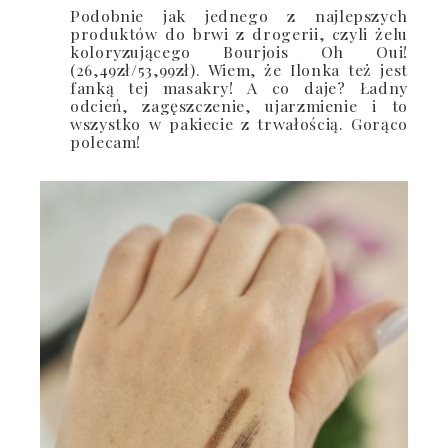
Podobnie jak jednego z najlepszych
produktów do brwi z drogerii, czyli żelu
koloryzującego Bourjois Oh Oui!
(26,49zł/53,99zł). Wiem, że Ilonka też jest
fanką tej masakry! A co daje? Ładny
odcień, zagęszczenie, ujarzmienie i to
wszystko w pakiecie z trwałością. Gorąco
polecam!