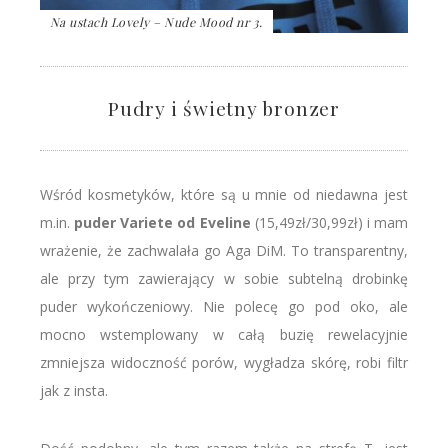
Na ustach Lovely – Nude Mood nr 3.
Pudry i świetny bronzer
Wśród kosmetyków, które są u mnie od niedawna jest
m.in.
puder Variete od Eveline
(15,49zł/30,99zł) i mam
wrażenie, że zachwalała go Aga DiM. To transparentny,
ale przy tym zawierający w sobie subtelną drobinkę
puder wykończeniowy. Nie polecę go pod oko, ale
mocno wstemplowany w całą buzię rewelacyjnie
zmniejsza widoczność porów, wygładza skórę, robi filtr
jak z insta.