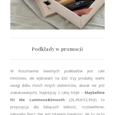
Podkłady w promocji
W Rossmannie świetnych podkładów jest całe
mnóstwo, ale wybrałam na dziś trzy produkty warte
uwagi (kilku moich innych ulubieńców, akurat nie jest
zrabatowanych). Najlżejszy z całej trójki –
Maybelline
Fit Me Luminous&Smooth
(26,49zł/52,99zł) to
propozycja dla lubiących lekkość, rozświetlenie,
naturalny finisz. Nie jest tytanem trwałości, ale to za to