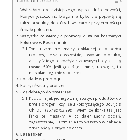
Table of Contents
Wybrałam do dzisiejszego wpisu dużo nowości,
których jeszcze na blogu nie było, ale pojawią się
także produkty, do których wracam z przyjemnością i
śmiało polecam.
Wszystko co wiemy o promocji -50% na kosmetyki
kolorowe w Rossmannie
Tym razem nie znamy dokładnej daty końca
rabatów, nie są to wszystkie, a wybrane produkty,
a ceny (z tego co zdążyłam zauważyć) faktycznie są
równe -50%. Jeśli gdzieś jest mniej lub więcej, to
musiałam tego nie spostrzec.
Podkłady w promocji
Pudry i świetny bronzer
Coś dobrego do brwi i rzęs
Podobnie jak jednego z najlepszych produktów do
brwi z drogerii, czyli żelu koloryzującego Bourjois
Oh Oui! (26,49zł/53,99zł). Wiem, że Ilonka też jest
fanką tej masakry! A co daje? Ładny odcień,
zagęszczenie, ujarzmienie i to wszystko w pakiecie
z trwałością. Gorąco polecam!
Baza i fixer