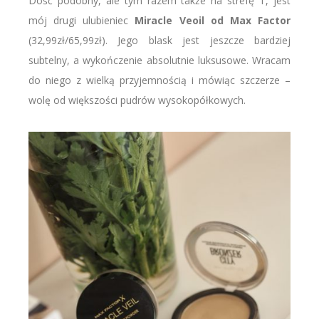
Dość podobny, ale tym razem także na strefę T, jest
mój drugi ulubieniec
Miracle Veoil od Max Factor
(32,99zł/65,99zł). Jego blask jest jeszcze bardziej
subtelny, a wykończenie absolutnie luksusowe. Wracam
do niego z wielką przyjemnością i mówiąc szczerze –
wolę od większości pudrów wysokopółkowych.