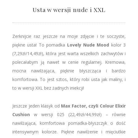
Usta w wersji nude i XXL
Zerknijcie raz jeszcze na moje zdjęcie i te soczyste,
piękne usta! To pomadka
Lovely Nude Mood
kolor 3
(7,29zł/14,49zł), która jest warta wszelkich zachwytów i
polecałabym ją nawet w cenie regularnej. Kremowa,
mocna nawilżająca, pięknie błyszcząca i bardzo
komfortowa. To jest sztos, który robi usta jak maliny, i
to w wersji XXL bez żadnych iniekcji!
Jeszcze jeden klasyk od
Max Factor, czyli Colour Elixir
Cushion
w wersji 025 (22,49zł/44,99zł) – równie
nawilżająca, komfortowa pomadka-błyszczyk o dość
intensywnym kolorze. Piękne nawilżenie i mięciutkie