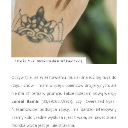
Kredka NYX, maskara do brwi kolor 003.
Oczywiście, że w zestawieniu musiał znaleźć się tusz do
rzęs. I znów – mam więcej ulubieńców drogeryjnych, ale
nie ma ich teraz w promce. Także polecam nową wersję
Loreal Bambi
(33,99zł/67,99zł), czyli Oversized Eyes.
Niesamowicie podkręca rzęsy, ma bardzo intensywny
czarny kolor, ładne wydłuża i jest trwała, że nawet słona
morska woda jest jej nie straszna.