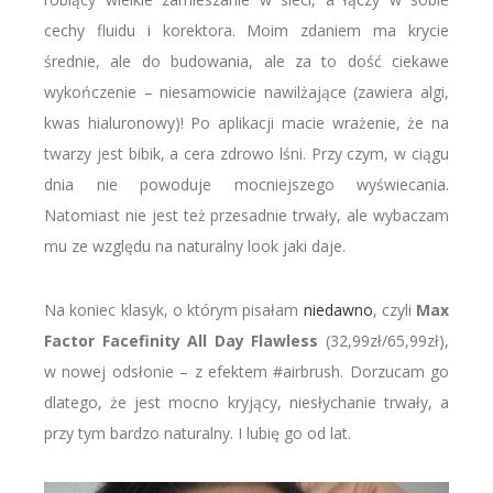
cechy fluidu i korektora. Moim zdaniem ma krycie
średnie, ale do budowania, ale za to dość ciekawe
wykończenie – niesamowicie nawilżające (zawiera algi,
kwas hialuronowy)! Po aplikacji macie wrażenie, że na
twarzy jest bibik, a cera zdrowo lśni. Przy czym, w ciągu
dnia nie powoduje mocniejszego wyświecania.
Natomiast nie jest też przesadnie trwały, ale wybaczam
mu ze względu na naturalny look jaki daje.
Na koniec klasyk, o którym pisałam
niedawno
, czyli
Max
Factor Facefinity All Day Flawless
(32,99zł/65,99zł),
w nowej odsłonie – z efektem #airbrush. Dorzucam go
dlatego, że jest mocno kryjący, niesłychanie trwały, a
przy tym bardzo naturalny. I lubię go od lat.