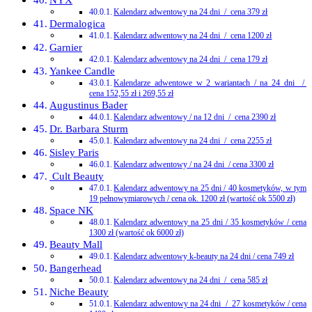
Kalendarz adwentowy na 24 dni / cena 379 zł
Dermalogica
Kalendarz adwentowy na 24 dni / cena 1200 zł
Garnier
Kalendarz adwentowy na 24 dni / cena 179 zł
Yankee Candle
Kalendarze adwentowe w 2 wariantach / na 24 dni /
cena 152,55 zł i 269,55 zł
Augustinus Bader
Kalendarz adwentowy / na 12 dni / cena 2390 zł
Dr. Barbara Sturm
Kalendarz adwentowy na 24 dni / cena 2255 zł
Sisley Paris
Kalendarz adwentowy / na 24 dni / cena 3300 zł
Cult Beauty
Kalendarz adwentowy na 25 dni / 40 kosmetyków, w tym
19 pełnowymiarowych / cena ok. 1200 zł (wartość ok 5500 zł)
Space NK
Kalendarz adwentowy na 25 dni / 35 kosmetyków / cena
1300 zł (wartość ok 6000 zł)
Beauty Mall
Kalendarz adwentowy k-beauty na 24 dni / cena 749 zł
Bangerhead
Kalendarz adwentowy na 24 dni / cena 585 zł
Niche Beauty
Kalendarz adwentowy na 24 dni / 27 kosmetyków / cena