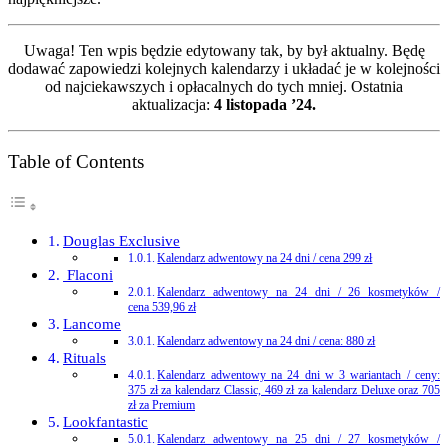
Uwaga! Ten wpis będzie edytowany tak, by był aktualny. Będę
dodawać zapowiedzi kolejnych kalendarzy i układać je w kolejności
od najciekawszych i opłacalnych do tych mniej. Ostatnia
aktualizacja:
4 listopada ’24.
Table of Contents
Douglas Exclusive
Kalendarz adwentowy na 24 dni / cena 299 zł
Flaconi
Kalendarz adwentowy na 24 dni / 26 kosmetyków /
cena 539,96 zł
Lancome
Kalendarz adwentowy na 24 dni / cena: 880 zł
Rituals
Kalendarz adwentowy na 24 dni w 3 wariantach / ceny:
375 zł za kalendarz Classic, 469 zł za kalendarz Deluxe oraz 705
zł za Premium
Lookfantastic
Kalendarz adwentowy na 25 dni / 27 kosmetyków /