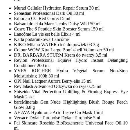
Murad Cellular Hydration Repair Serum 30 ml
Sebastian Professional Dark Oil 30 ml
Erborian CC Red Correct 5 ml
Balsam do ciała Marc Jacobs Daisy Wild 50 ml
Cosrx The 6 Peptide Skin Booster Serum 150 ml
Lancôme La vie est belle Elixir 4 ml
Karta podarunkowa Lancôme
KIKO Milano WATER cień do powiek 03 3 g
Colour WOW Xtra Large Bombshell Volumizer 50 ml
DR. BARBARA STURM Krem do twarzy 3,5 ml
Revlon Professional Equave Hydro Instant Detangling
Conditioner 200 ml
YVES ROCHER Hydra Végétal Serum Non-Stop
Moisturising 100h 30 ml
OPI Nail Lacquer Aurora Berry-alis 15 ml
Revitalash Advanced Odżywka do rzęs 0,75 ml
Shiseido Vital Perfection Uplifting & Firming Express Eye
Mask 2 szt.
bareMinerals Gen Nude Highlighting Blush Rouge Peach
Glow 3,8 g
AHAVA Hyaluronic Acid Leave On Mask 15ml
Versace Dylan Turquoise Dylan Turquoise 5ml
Pai Skincare Rosehip BioRegenerate Universal Face Oil 10
ml