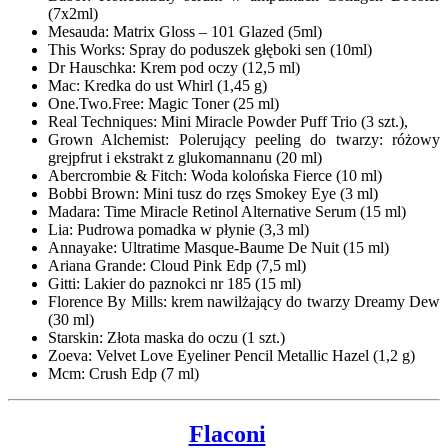
(7x2ml)
Mesauda: Matrix Gloss – 101 Glazed (5ml)
This Works: Spray do poduszek głęboki sen (10ml)
Dr Hauschka: Krem pod oczy (12,5 ml)
Mac: Kredka do ust Whirl (1,45 g)
One.Two.Free: Magic Toner (25 ml)
Real Techniques: Mini Miracle Powder Puff Trio (3 szt.),
Grown Alchemist: Polerujący peeling do twarzy: różowy
grejpfrut i ekstrakt z glukomannanu (20 ml)
Abercrombie & Fitch: Woda kolońska Fierce (10 ml)
Bobbi Brown: Mini tusz do rzęs Smokey Eye (3 ml)
Madara: Time Miracle Retinol Alternative Serum (15 ml)
Lia: Pudrowa pomadka w płynie (3,3 ml)
Annayake: Ultratime Masque-Baume De Nuit (15 ml)
Ariana Grande: Cloud Pink Edp (7,5 ml)
Gitti: Lakier do paznokci nr 185 (15 ml)
Florence By Mills: krem nawilżający do twarzy Dreamy Dew
(30 ml)
Starskin: Złota maska do oczu (1 szt.)
Zoeva: Velvet Love Eyeliner Pencil Metallic Hazel (1,2 g)
Mcm: Crush Edp (7 ml)
Flaconi