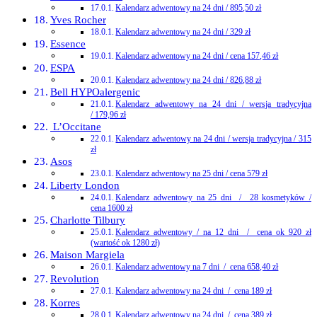
Kalendarz adwentowy na 24 dni / 895,50 zł
Yves Rocher
Kalendarz adwentowy na 24 dni / 329 zł
Essence
Kalendarz adwentowy na 24 dni / cena 157,46 zł
ESPA
Kalendarz adwentowy na 24 dni / 826,88 zł
Bell HYPOalergenic
Kalendarz adwentowy na 24 dni / wersja tradycyjna
/ 179,96 zł
L’Occitane
Kalendarz adwentowy na 24 dni / wersja tradycyjna / 315
zł
Asos
Kalendarz adwentowy na 25 dni / cena 579 zł
Liberty London
Kalendarz adwentowy na 25 dni / 28 kosmetyków /
cena 1600 zł
Charlotte Tilbury
Kalendarz adwentowy / na 12 dni / cena ok 920 zł
(wartość ok 1280 zł)
Maison Margiela
Kalendarz adwentowy na 7 dni / cena 658,40 zł
Revolution
Kalendarz adwentowy na 24 dni / cena 189 zł
Korres
Kalendarz adwentowy na 24 dni / cena 389 zł