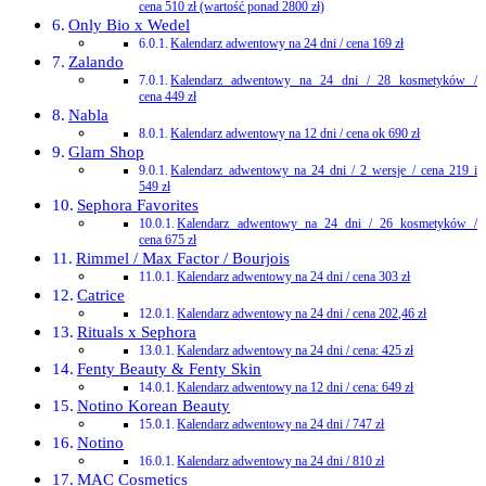
cena 510 zł (wartość ponad 2800 zł)
Only Bio x Wedel
Kalendarz adwentowy na 24 dni / cena 169 zł
Zalando
Kalendarz adwentowy na 24 dni / 28 kosmetyków /
cena 449 zł
Nabla
Kalendarz adwentowy na 12 dni / cena ok 690 zł
Glam Shop
Kalendarz adwentowy na 24 dni / 2 wersje / cena 219 i
549 zł
Sephora Favorites
Kalendarz adwentowy na 24 dni / 26 kosmetyków /
cena 675 zł
Rimmel / Max Factor / Bourjois
Kalendarz adwentowy na 24 dni / cena 303 zł
Catrice
Kalendarz adwentowy na 24 dni / cena 202,46 zł
Rituals x Sephora
Kalendarz adwentowy na 24 dni / cena: 425 zł
Fenty Beauty & Fenty Skin
Kalendarz adwentowy na 12 dni / cena: 649 zł
Notino Korean Beauty
Kalendarz adwentowy na 24 dni / 747 zł
Notino
Kalendarz adwentowy na 24 dni / 810 zł
MAC Cosmetics