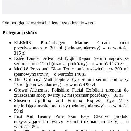
Oto podgląd zawartości kalendarza adwentowego:
Pielęgnacja skóry
ELEMIS Pro-Collagen Marine Cream krem
przeciwsłoneczny 30 ml (pełnowymiarowy) – o wartości
315 zł
Estée Lauder Advanced Night Repair Serum naprawcze
serum na noc 15 ml (rozmiar podróżny) – o wartości 175 zł
Medik8 Press and Glow Tonic tonik rozświetlający 200 ml
(pełnowymiarowy) – o wartości 140 zł
The Ordinary Multi-Peptide Eye Serum serum pod oczy
15 ml (pełnowymiarowy) – o wartości 99 zł
Grown Alchemist Polishing Facial Exfoliant preparat do
złuszczania skóry twarzy 12 ml (rozmiar podróżny) – 80 zł
Shiseido Uplifting and Firming Express Eye Mask
ujędrniająca maska pod oczy (pełnowymiarowy) – o wartości
59 zł
First Aid Beauty Pure Skin Face Cleanser produkt
oczyszczający do twarzy 30 ml (rozmiar podróżny) – o
wartości 35 zł