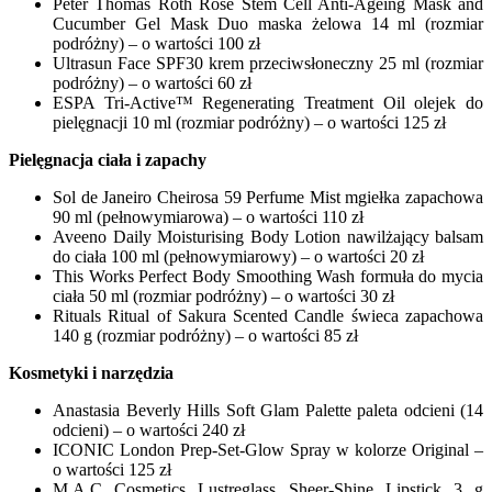
Peter Thomas Roth Rose Stem Cell Anti-Ageing Mask and
Cucumber Gel Mask Duo maska żelowa 14 ml (rozmiar
podróżny) – o wartości 100 zł
Ultrasun Face SPF30 krem przeciwsłoneczny 25 ml (rozmiar
podróżny) – o wartości 60 zł
ESPA Tri-Active™ Regenerating Treatment Oil olejek do
pielęgnacji 10 ml (rozmiar podróżny) – o wartości 125 zł
Pielęgnacja ciała i zapachy
Sol de Janeiro Cheirosa 59 Perfume Mist mgiełka zapachowa
90 ml (pełnowymiarowa) – o wartości 110 zł
Aveeno Daily Moisturising Body Lotion nawilżający balsam
do ciała 100 ml (pełnowymiarowy) – o wartości 20 zł
This Works Perfect Body Smoothing Wash formuła do mycia
ciała 50 ml (rozmiar podróżny) – o wartości 30 zł
Rituals Ritual of Sakura Scented Candle świeca zapachowa
140 g (rozmiar podróżny) – o wartości 85 zł
Kosmetyki i narzędzia
Anastasia Beverly Hills Soft Glam Palette paleta odcieni (14
odcieni) – o wartości 240 zł
ICONIC London Prep-Set-Glow Spray w kolorze Original –
o wartości 125 zł
M.A.C Cosmetics Lustreglass Sheer-Shine Lipstick 3 g