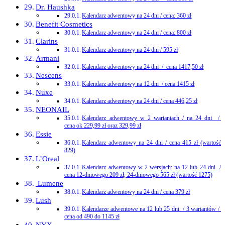
Dr. Haushka
Kalendarz adwentowy na 24 dni / cena: 360 zł
Benefit Cosmetics
Kalendarz adwentowy na 24 dni / cena: 800 zł
Clarins
Kalendarz adwentowy na 24 dni / 595 zł
Armani
Kalendarz adwentowy na 24 dni / cena 1417,50 zł
Nescens
Kalendarz adwentowy na 12 dni / cena 1415 zł
Nuxe
Kalendarz adwentowy na 24 dni / cena 446,25 zł
NEONAIL
Kalendarz adwentowy w 2 wariantach / na 24 dni /
cena ok 229,99 zł oraz 329,99 zł
Essie
Kalendarz adwentowy na 24 dni / cena 415 zł (wartość
829)
L’Oreal
Kalendarz adwentowy w 2 wersjach: na 12 lub 24 dni /
cena 12-dniowego 209 zł, 24-dniowego 565 zł (wartość 1275)
Lumene
Kalendarz adwentowy na 24 dni / cena 379 zł
Lush
Kalendarze adwentowe na 12 lub 25 dni / 3 wariantów /
cena od 490 do 1145 zł
NYX