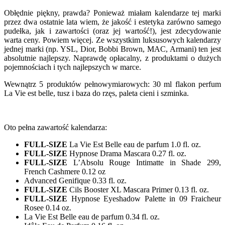
Obłędnie piękny, prawda? Ponieważ miałam kalendarze tej marki
przez dwa ostatnie lata wiem, że jakość i estetyka zarówno samego
pudełka, jak i zawartości (oraz jej wartość!), jest zdecydowanie
warta ceny. Powiem więcej. Ze wszystkim luksusowych kalendarzy
jednej marki (np. YSL, Dior, Bobbi Brown, MAC, Armani) ten jest
absolutnie najlepszy. Naprawdę opłacalny, z produktami o dużych
pojemnościach i tych najlepszych w marce.
Wewnątrz 5 produktów pełnowymiarowych: 30 ml flakon perfum
La Vie est belle, tusz i baza do rzęs, paleta cieni i szminka.
Oto pełna zawartość kalendarza:
FULL-SIZE
La Vie Est Belle eau de parfum 1.0 fl. oz.
FULL-SIZE
Hypnose Drama Mascara 0.27 fl. oz.
FULL-SIZE
L’Absolu Rouge Intimatte in Shade 299,
French Cashmere 0.12 oz
Advanced Genifique 0.33 fl. oz.
FULL-SIZE
Cils Booster XL Mascara Primer 0.13 fl. oz.
FULL-SIZE
Hypnose Eyeshadow Palette in 09 Fraicheur
Rosee 0.14 oz.
La Vie Est Belle eau de parfum 0.34 fl. oz.