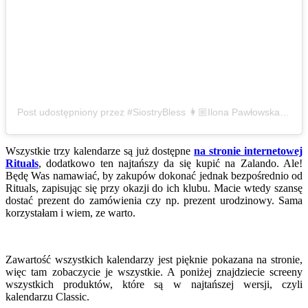
Post udostępniony przez #SiostryBless 👩🏼Ilona Pawłowska 👩🏻Milena Paciorak (@blessthemesspl)
Wszystkie trzy kalendarze są już dostępne
na stronie internetowej
Rituals
, dodatkowo ten najtańszy da się kupić na Zalando. Ale!
Będę Was namawiać, by zakupów dokonać jednak bezpośrednio od
Rituals, zapisując się przy okazji do ich klubu. Macie wtedy szansę
dostać prezent do zamówienia czy np. prezent urodzinowy. Sama
korzystałam i wiem, ze warto.
Zawartość wszystkich kalendarzy jest pięknie pokazana na stronie,
więc tam zobaczycie je wszystkie. A poniżej znajdziecie screeny
wszystkich produktów, które są w najtańszej wersji, czyli
kalendarzu Classic.