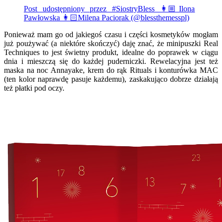
Post udostępniony przez #SiostryBless 👩🏼Ilona
Pawłowska 👩🏻Milena Paciorak (@blessthemesspl)
Ponieważ mam go od jakiegoś czasu i części kosmetyków mogłam
już poużywać (a niektóre skończyć) daję znać, że minipuszki Real
Techniques to jest świetny produkt, idealne do poprawek w ciągu
dnia i mieszczą się do każdej puderniczki. Rewelacyjna jest też
maska na noc Annayake, krem do rąk Rituals i konturówka MAC
(ten kolor naprawdę pasuje każdemu), zaskakująco dobrze działają
też płatki pod oczy.