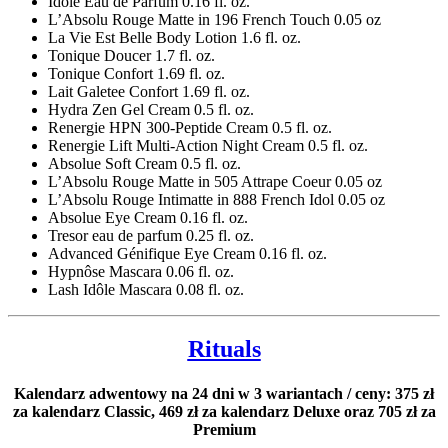
Idôle Eau de Parfum 0.16 fl. oz.
L’Absolu Rouge Matte in 196 French Touch 0.05 oz
La Vie Est Belle Body Lotion 1.6 fl. oz.
Tonique Doucer 1.7 fl. oz.
Tonique Confort 1.69 fl. oz.
Lait Galetee Confort 1.69 fl. oz.
Hydra Zen Gel Cream 0.5 fl. oz.
Renergie HPN 300-Peptide Cream 0.5 fl. oz.
Renergie Lift Multi-Action Night Cream 0.5 fl. oz.
Absolue Soft Cream 0.5 fl. oz.
L’Absolu Rouge Matte in 505 Attrape Coeur 0.05 oz
L’Absolu Rouge Intimatte in 888 French Idol 0.05 oz
Absolue Eye Cream 0.16 fl. oz.
Tresor eau de parfum 0.25 fl. oz.
Advanced Génifique Eye Cream 0.16 fl. oz.
Hypnôse Mascara 0.06 fl. oz.
Lash Idôle Mascara 0.08 fl. oz.
Rituals
Kalendarz adwentowy na 24 dni w 3 wariantach / ceny: 375 zł
za kalendarz Classic, 469 zł za kalendarz Deluxe oraz 705 zł za
Premium