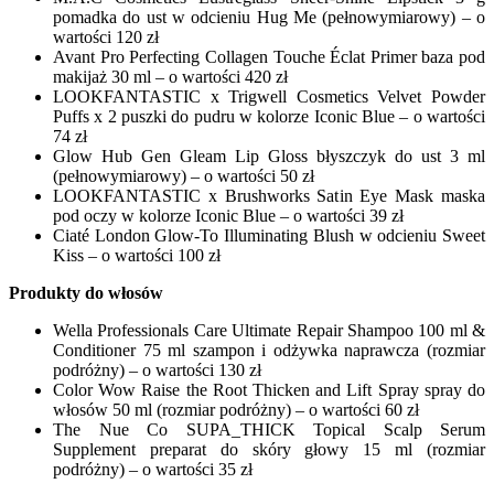
pomadka do ust w odcieniu Hug Me (pełnowymiarowy) – o
wartości 120 zł
Avant Pro Perfecting Collagen Touche Éclat Primer baza pod
makijaż 30 ml – o wartości 420 zł
LOOKFANTASTIC x Trigwell Cosmetics Velvet Powder
Puffs x 2 puszki do pudru w kolorze Iconic Blue – o wartości
74 zł
Glow Hub Gen Gleam Lip Gloss błyszczyk do ust 3 ml
(pełnowymiarowy) – o wartości 50 zł
LOOKFANTASTIC x Brushworks Satin Eye Mask maska
pod oczy w kolorze Iconic Blue – o wartości 39 zł
Ciaté London Glow-To Illuminating Blush w odcieniu Sweet
Kiss – o wartości 100 zł
Produkty do włosów
Wella Professionals Care Ultimate Repair Shampoo 100 ml &
Conditioner 75 ml szampon i odżywka naprawcza (rozmiar
podróżny) – o wartości 130 zł
Color Wow Raise the Root Thicken and Lift Spray spray do
włosów 50 ml (rozmiar podróżny) – o wartości 60 zł
The Nue Co SUPA_THICK Topical Scalp Serum
Supplement preparat do skóry głowy 15 ml (rozmiar
podróżny) – o wartości 35 zł