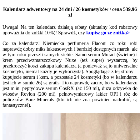
Kalendarz adwentowy na 24 dni / 26 kosmetyków / cena 539,96
zł
Uwaga! Na ten kalendarz działają rabaty (aktualny kod rabatowy
upoważnia do zniżki 10%)! Sprawdź, czy
kupisz go ze zniżką>
Co za kalendarz! Niemiecka perfumeria Flaconi co roku robi
naprawdę dobry miks luksusowych i bardziej dostępnych marek, ale
w tym roku przeszli samych siebie. Samo serum Murad (świetne) i
krem przeciwzmarszczkowy Nuxe (też super) wystarczą, by
przekroczyć koszt zakupu kalendarza (a ponieważ są to uniwersalne
kosmetyki, niemal każdy je wykorzysta). Spoglądając z tej strony –
kupujecie serum i kem, a pozostałe 24 kosmetyki (bo w kalendarzu
jest ich w sumie 26) są gratis. I to naprawdę zacny, bo w kalendarzu
jest m.in. peptydowe serum CosRX (aż 150 ml), duża odżywka do
włosów Revlon (200 ml), pełnowymiarowy lakier OPI i róż do
policzków Bare Minerals (kto ich nie zna powinien nadrobić, są
fantastyczne!).