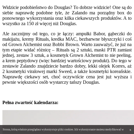
Widzicie podobieństwo do Douglas? To dobrze widzicie! One są do
siebie naprawdę podobne tyle, że Zalando ma porządny box do
ponownego wykorzystania oraz kilka ciekawszych produktów. A to
wszystko za 150 zł więcej niż Douglas.
Ale zacznijmy od tego, co je łączy: ampułki Babor, gąbeczki do
makijażu, kremy Rituals, kredka MAC, bezbarwne błyszczyki i coś
od Grown Alchemist oraz Bobbi Brown. Warto zauważyć, że już na
tym etapie widać różnicę – Rituals są 2 sztuki, maski PTR zamiast
jednej, zestaw 3 sztuk, a kosmetyk Grown Alchemist to nie peeling,
a krem peptydowy (więc bardziej wartościowy produkt). Do tego w
zestawie Zalando znajdziecie bardzo dobry, lekki olejek Korres, aż
2 kosmetyki viralowej marki Sweed, a także kosmetyki koreańskie.
Naprawdę ciekawy set, choć oczywiście cena jest już wyższa i
pewnie większości osób wystarczy tańszy Douglas.
Pełna zwartość kalendarza:
x
Strona, którą właśnie przeglądasz wykorzystuje pliki cookies. Ich wykorzystanie możesz modyfikować w