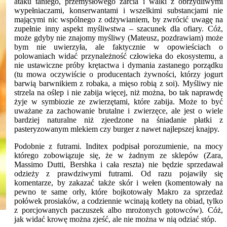
ataku taniego, przemysłowego żarcia i walki z obrzydliwymi
wypełniaczami, konserwantami i wszelkimi substancjami nie
mającymi nic wspólnego z odżywianiem, by zwrócić uwagę na
zupełnie inny aspekt myśliwstwa – szacunek dla ofiary. Cóż,
może gdyby nie znajomy myśliwy (Mateusz, pozdrawiam) może
bym nie uwierzyła, ale faktycznie w opowieściach o
polowaniach widać przynależność człowieka do ekosystemu, a
nie ustawiczne próby krętactwa i dymania zastanego porządku
(tu mowa oczywiście o producentach żywności, którzy jogurt
barwią barwnikiem z robaka, a mięso robią z soi). Myśliwy nie
strzela na oślep i nie zabija więcej, niż można, bo tak naprawdę
żyje w symbiozie ze zwierzętami, które zabija. Może to być
uważane za zachowanie brutalne i zwierzęce, ale jest o wiele
bardziej naturalne niż zjeedzone na śniadanie płatki z
pasteryzowanym mlekiem czy burger z nawet najlepszej knajpy.
Podobnie z futrami. Inditex podpisał porozumienie, na mocy
którego zobowiązuje się, że w żadnym ze sklepów (Zara,
Massimo Dutti, Bershka i cała reszta) nie będzie sprzedawał
odzieży z prawdziwymi futrami. Od razu pojawiły się
komentarze, by zakazać także skór i wełen (komentowały na
pewno te same orły, które bojkotowały Makro za sprzedaż
połówek prosiaków, a codziennie wcinają kotlety na obiad, tylko
z porcjowanych paczuszek albo mrożonych gotowców). Cóż,
jak widać krowę można zjeść, ale nie można w nią odziać stóp.