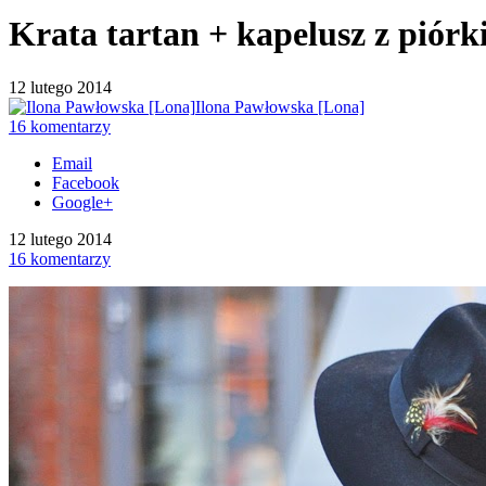
Krata tartan + kapelusz z piórk
12 lutego 2014
Ilona Pawłowska [Lona]
16 komentarzy
Email
Facebook
Google+
12 lutego 2014
16 komentarzy