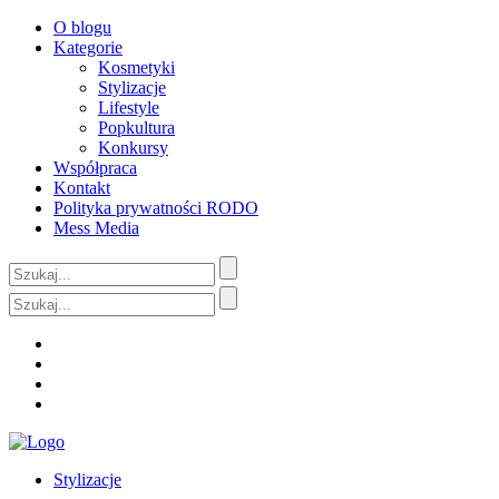
O blogu
Kategorie
Kosmetyki
Stylizacje
Lifestyle
Popkultura
Konkursy
Współpraca
Kontakt
Polityka prywatności RODO
Mess Media
Stylizacje