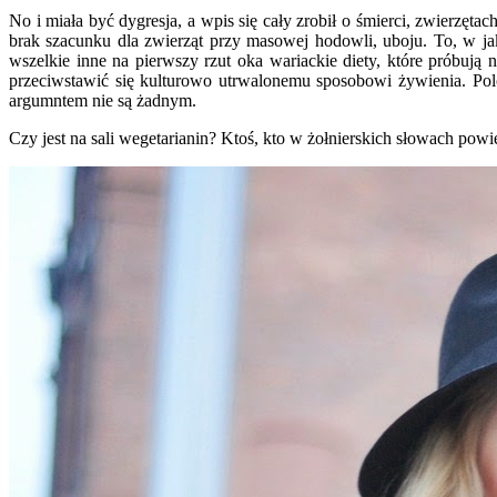
No i miała być dygresja, a wpis się cały zrobił o śmierci, zwierzęt
brak szacunku dla zwierząt przy masowej hodowli, uboju. To, w ja
wszelkie inne na pierwszy rzut oka wariackie diety, które próbują
przeciwstawić się kulturowo utrwalonemu sposobowi żywienia. Polow
argumntem nie są żadnym.
Czy jest na sali wegetarianin? Ktoś, kto w żołnierskich słowach powi