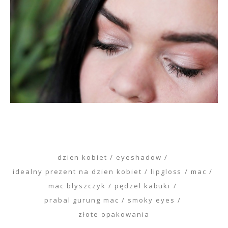
dzien kobiet
eyeshadow
idealny prezent na dzien kobiet
lipgloss
mac
mac blyszczyk
pędzel kabuki
prabal gurung mac
smoky eyes
złote opakowania