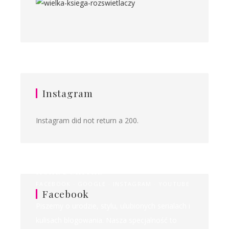
Instagram
Instagram did not return a 200.
Ilona&Milena
FACEBOOK
GOOGLE
INSTAGRAM
YOUTUBE
Facebook
Piszemy o urodzie, stylu, ulubionych serialach i
kulisach blogowania. Nasza specjalność to