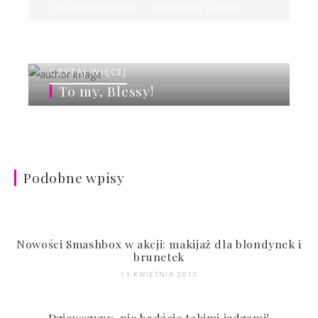
rzeczowe recenzje i.... najbardziej szalone
rankingi w sieci!
CZYTAJ WIĘCEJ
To my, Blessy!
Podobne wpisy
Nowości Smashbox w akcji: makijaż dla blondynek i
brunetek
11 KWIETNIA 2017
Dziewczyny, nie bądźcie takimi jędzami!