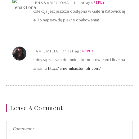
LENA&AMP;LONA
11 lat ago
REPLY
Kolekcja jest jeszcze dostępna w Galerii Katowickiej
☺️ To napeawdę piękne opakowania!
I AM EMILIA
11 lat ago
REPLY
ładnyzapraszam do mnie, skomentowałam i liczę na
to samo
http://iamemilias.tumblr.com/
Leave A Comment