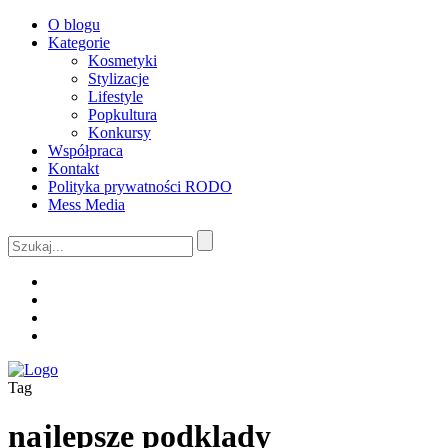
O blogu
Kategorie
Kosmetyki
Stylizacje
Lifestyle
Popkultura
Konkursy
Współpraca
Kontakt
Polityka prywatności RODO
Mess Media
Tag
najlepsze podklady