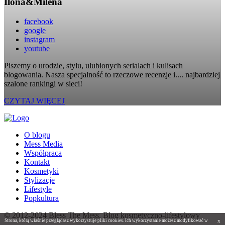
Ilona&Milena
facebook
google
instagram
youtube
Piszemy o urodzie, stylu, ulubionych serialach i kulisach
blogowania. Nasza specjalność to rzeczowe recenzje i.... najbardziej
szalone rankingi w sieci!
CZYTAJ WIĘCEJ
O blogu
Mess Media
Współpraca
Kontakt
Kosmetyki
Stylizacje
Lifestyle
Popkultura
© 2012-2024 Bless The Mess. Blog kosmetyczno-lifestylowy
x
Strona, którą właśnie przeglądasz wykorzystuje pliki cookies. Ich wykorzystanie możesz modyfikować w