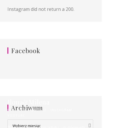
Instagram did not return a 200.
Facebook
Ilona&Milena
Archiwum
FACEBOOK
GOOGLE
INSTAGRAM
YOUTUBE
Archiwum
Piszemy o urodzie, stylu, ulubionych