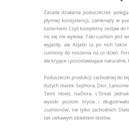
Zasada działania poduszeczek poleg
płynnej konsystencji, zamknięty w pu
lusterkiem. Czyli kompletny zestaw do
nic się nie wylewa. Taki cushion jest
wyjazdy, ale Azjatki (a po nich takż
cushiony do noszenia na co dzień. For
ale kryjące i pozostawiające naturalne,
Poduszeczki produkcji zachodniej do te
dużych marek: Sephora, Dior, Lancome (
Teint Idole), IsaDora, L’Oreal. Jedn
wysoki poziom krycia i długotrwało
‚cushionów’, nie tylko zachodnich. Dla
tak ciekawym obiektem testów.