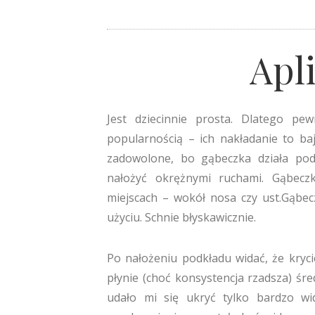
Apl
Jest dziecinnie prosta. Dlatego pe
popularnością – ich nakładanie to b
zadowolone, bo gąbeczka działa po
nałożyć okrężnymi ruchami. Gąbecz
miejscach – wokół nosa czy ust.Gąbe
użyciu. Schnie błyskawicznie.
Po nałożeniu podkładu widać, że kryci
płynie (choć konsystencja rzadsza) śr
udało mi się ukryć tylko bardzo wi