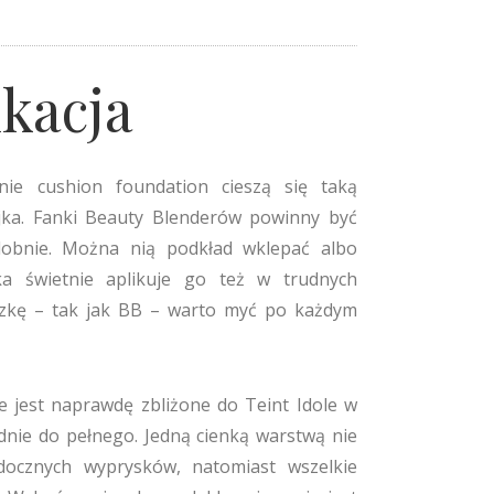
ikacja
wnie cushion foundation cieszą się taką
ajka. Fanki Beauty Blenderów powinny być
dobnie. Można nią podkład wklepać albo
ka świetnie aplikuje go też w trudnych
czkę – tak jak BB – warto myć po każdym
e jest naprawdę zbliżone do Teint Idole w
ednie do pełnego. Jedną cienką warstwą nie
docznych wyprysków, natomiast wszelkie