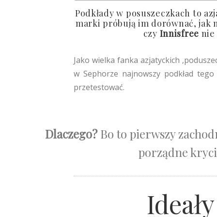
Podkłady w posuszeczkach to azj
marki próbują im dorównać, jak n
czy
Innisfree
nie
Jako wielka fanka azjatyckich ‚podusze
w Sephorze najnowszy podkład tego 
przetestować.
Dlaczego?
Bo to pierwszy zachod
porządne kryci
Ideały