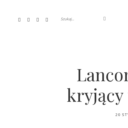
Lancom
kryjący
20 S