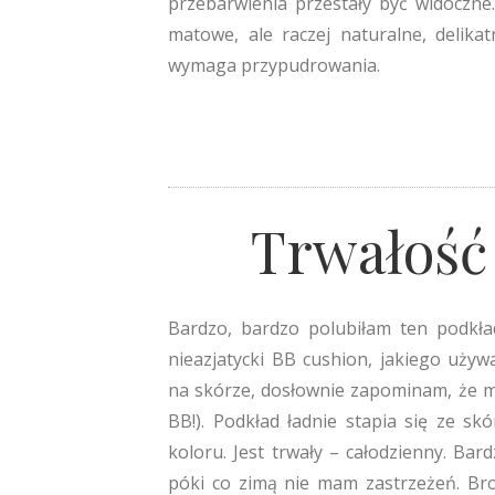
przebarwienia przestały być widoczne
matowe, ale raczej naturalne, delikat
wymaga przypudrowania.
Trwałość
Bardzo, bardzo polubiłam ten podkła
nieazjatycki BB cushion, jakiego używ
na skórze, dosłownie zapominam, że m
BB!). Podkład ładnie stapia się ze sk
koloru. Jest trwały – całodzienny. Bard
póki co zimą nie mam zastrzeżeń. Bron