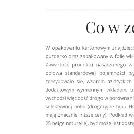
Co w z
W opakowaniu kartonowym znajdziecie 
puzderko oraz zapakowany w folię wkła
Zawartość produktu nasączonego w s
połowa standardowej pojemności pł
zdecydowało się, wzorem azjatyckic
dodatkowym wymiennym wkładem, trz
wychodzi więc dość drogo w porównaniu 
selektywnej półki (drogeryjne typu H
mają znacznie niższe ceny). Podkład w
25 beige neturelle), być może jest dost