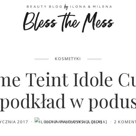
EMAIL
FACEBOOK
GOOGLE+
KOSMETYKI
e Teint Idole C
 podkład w podu
TYCZNIA 2017
ILONA PAWŁOWSKA [LONA]
2 KOMEN