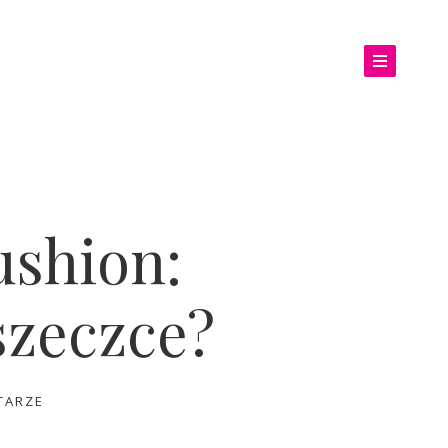
ushion:
szeczce?
TARZE