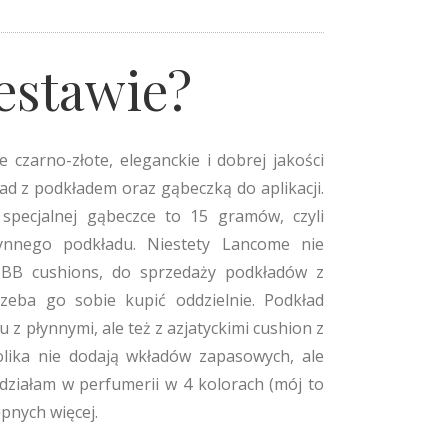
estawie?
czarno-złote, eleganckie i dobrej jakości
d z podkładem oraz gąbeczką do aplikacji.
pecjalnej gąbeczce to 15 gramów, czyli
ynnego podkładu. Niestety Lancome nie
h BB cushions, do sprzedaży podkładów z
eba go sobie kupić oddzielnie. Podkład
z płynnymi, ale też z azjatyckimi cushion z
olika nie dodają wkładów zapasowych, ale
idziałam w perfumerii w 4 kolorach (mój to
ępnych więcej.