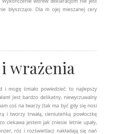
. Wykończenie wbrew deklaracjom nie jest
nie błyszczące. Dla m ojej mieszanej cery
 i wrażenia
d i mogę śmiało powiedzieć: to najlepszy
ałam! Jest bardzo delikatny, niewyczuwalny
am coś na twarzy (tak ma być gdy się nosi
órą i tworzy trwałą, cieniuteńką powłoczkę
zo ciekawa jestem jak zniesie letnie upały,
zer, róż i rozświetlacz nakładają się nań