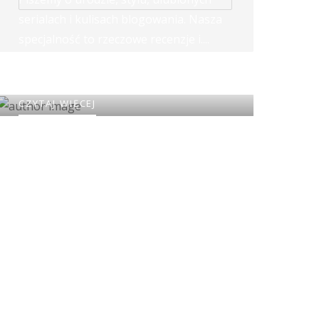
serialach i kulisach blogowania. Nasza
specjalność to rzeczowe recenzje i....
najbardziej szalone rankingi w sieci!
CZYTAJ WIĘCEJ
To my, Blessy!