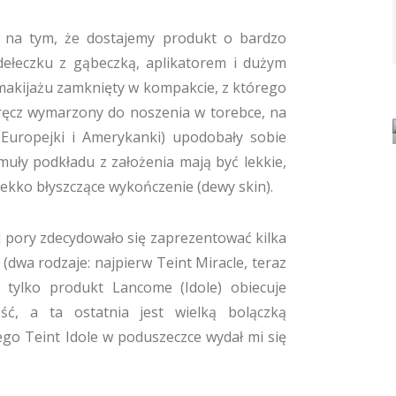
a na tym, że dostajemy produkt o bardzo
dełeczku z gąbeczką, aplikatorem i dużym
 makijażu zamknięty w kompakcie, z którego
 wręcz wymarzony do noszenia w torebce, na
e Europejki i Amerykanki) upodobały sobie
muły podkładu z założenia mają być lekkie,
 lekko błyszczące wykończenie (dewy skin).
j pory zdecydowało się zaprezentować kilka
dwa rodzaje: najpierw Teint Miracle, teraz
ak tylko produkt Lancome (Idole) obiecuje
ść, a ta ostatnia jest wielką bolączką
tego Teint Idole w poduszeczce wydał mi się