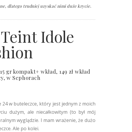
e, dlatego trudniej uzyskać nimi duże krycie.
Teint Idole
hion
15 gr kompakt+ wkład, 149 zł wkład
cy, w Sephorach
 24 w buteleczce, który jest jednym z moich
ciu dużym, ale niecałkowitym (to był mój
turalnym wyglądzie. I mam wrażenie, że dużo
czce. Ale po kolei.