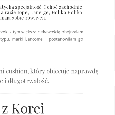
atycka specjalność. I choć zachodnie
a razie Iope, Laneige, Holika Holika
 mają spbie równych.
czek’ z tym większą ciekawością obejrzałam
typu, marki Lancome. I postanowiłam go
ni cushion, który obiecuje naprawdę
e i długotrwałość.
 z Korei