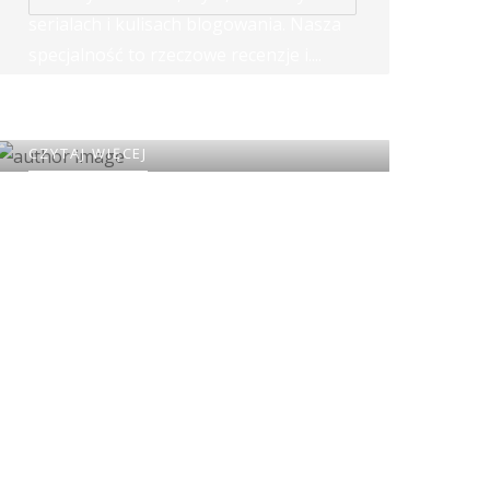
serialach i kulisach blogowania. Nasza
specjalność to rzeczowe recenzje i....
najbardziej szalone rankingi w sieci!
CZYTAJ WIĘCEJ
To my, Blessy!