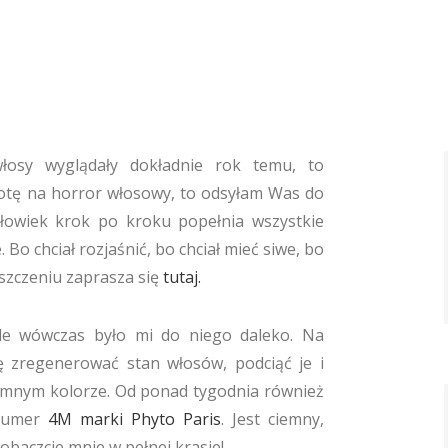
łosy wyglądały dokładnie rok temu, to
chotę na horror włosowy, to odsyłam Was do
człowiek krok po kroku popełnia wszystkie
. Bo chciał rozjaśnić, bo chciał mieć siwe, bo
iszczeniu zaprasza się
tutaj.
le wówczas było mi do niego daleko. Na
ię zregenerować stan włosów, podciąć je i
ciemnym kolorze. Od ponad tygodnia również
 numer
4M marki Phyto Paris
. Jest ciemny,
baczcie mnie w pełnej krasie!