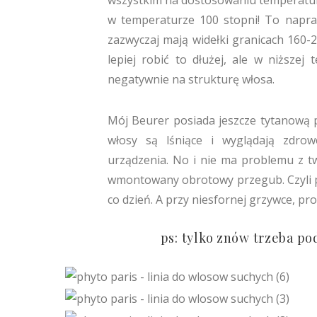
wszystkim na dostosowaniu temperatur
w temperaturze 100 stopni! To napra
zazwyczaj mają widełki granicach 160-2
lepiej robić to dłużej, ale w niższe
negatywnie na strukturę włosa.
Mój Beurer posiada jeszcze tytanową p
włosy są lśniące i wyglądają zdrow
urządzenia. No i nie ma problemu z 
wmontowany obrotowy przegub. Czyli p
co dzień. A przy niesfornej grzywce, pr
ps: tylko znów trzeba po