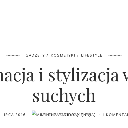
GADŻETY
KOSMETYKI
LIFESTYLE
acja i stylizacj
suchych
2 LIPCA 2016
MILENA PACIORAK [LENA]
1 KOMENTA