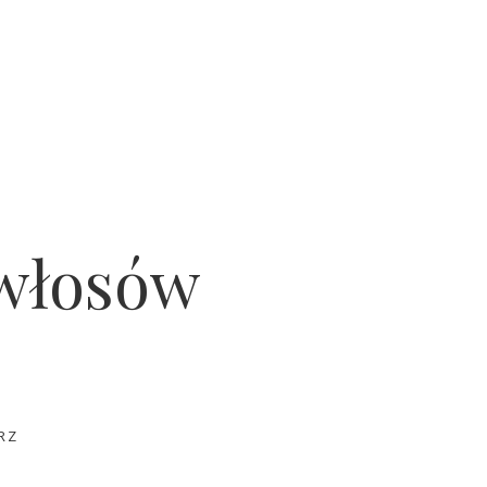
a włosów
RZ