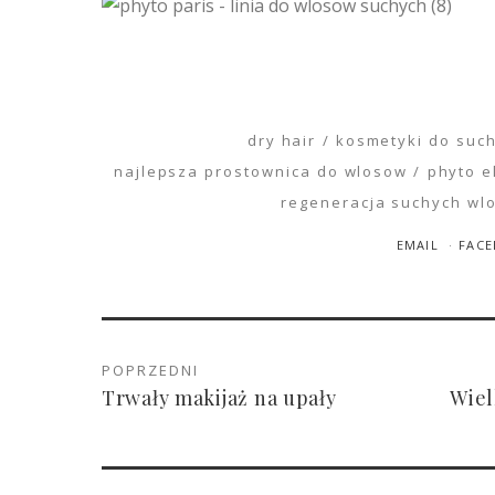
dry hair
kosmetyki do suc
najlepsza prostownica do wlosow
phyto el
regeneracja suchych wl
EMAIL
FAC
POPRZEDNI
Trwały makijaż na upały
Wiel