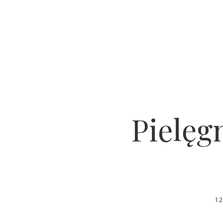
Pielęgn
1