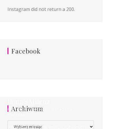
Instagram did not return a 200.
Facebook
Ilona&Milena
Archiwum
FACEBOOK
GOOGLE
INSTAGRAM
YOUTUBE
Archiwum
Piszemy o urodzie, stylu, ulubionych