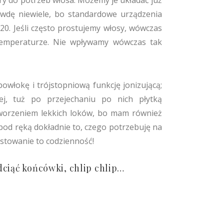
y do potrzeb włosa. Możemy je układać już
wdę niewiele, bo standardowe urządzenia
20. Jeśli często prostujemy włosy, wówczas
j temperaturze. Nie wpływamy wówczas tak
owłokę i trójstopniową funkcję jonizującą;
ej, tuż po przejechaniu po nich płytką
tworzeniem lekkich loków, bo mam również
od ręką dokładnie to, czego potrzebuję na
ostowanie to codzienność!
dciąć końcówki, chlip chlip…