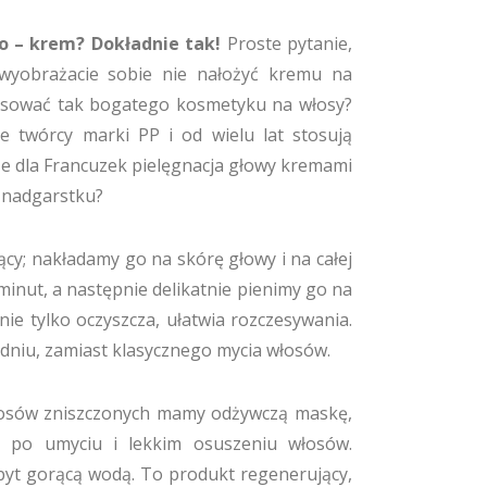
to – krem? Dokładnie tak!
Proste pytanie,
 wyobrażacie sobie nie nałożyć kremu na
tosować tak bogatego kosmetyku na włosy?
ie twórcy marki PP i od wielu lat stosują
e dla Francuzek pielęgnacja głowy kremami
a nadgarstku?
cy; nakładamy go na skórę głowy i na całej
minut, a następnie delikatnie pienimy go na
nie tylko oczyszcza, ułatwia rozczesywania.
godniu, zamiast klasycznego mycia włosów.
osów zniszczonych mamy odżywczą maskę,
ż po umyciu i lekkim osuszeniu włosów.
byt gorącą wodą. To produkt regenerujący,