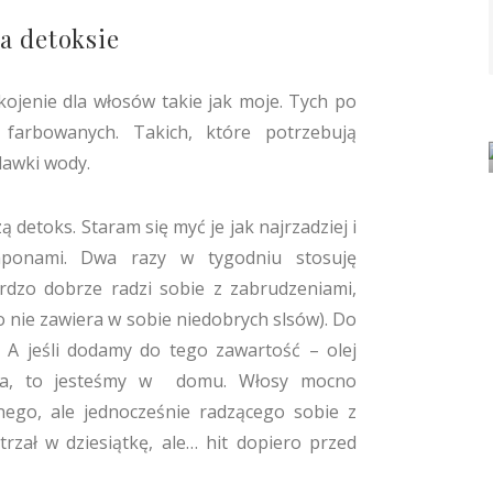
a detoksie
kojenie dla włosów takie jak moje. Tych po
i farbowanych. Takich, które potrzebują
dawki wody.
etoks. Staram się myć je jak najrzadziej i
ponami. Dwa razy w tygodniu stosuję
ardzo dobrze radzi sobie z zabrudzeniami,
bo nie zawiera w sobie niedobrych slsów). Do
. A jeśli dodamy do tego zawartość – olej
yza, to jesteśmy w domu. Włosy mocno
nego, ale jednocześnie radzącego sobie z
trzał w dziesiątkę, ale… hit dopiero przed