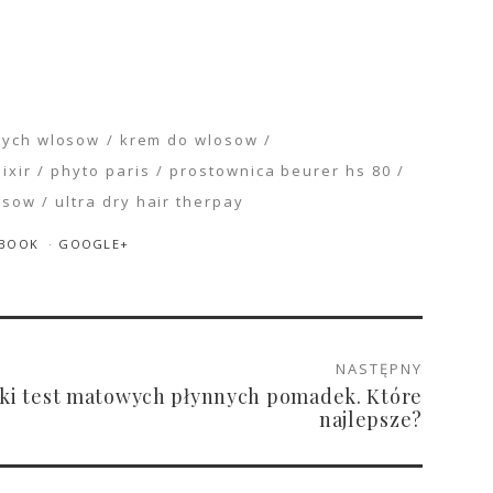
hych wlosow
krem do wlosow
ixir
phyto paris
prostownica beurer hs 80
osow
ultra dry hair therpay
EBOOK
GOOGLE+
NASTĘPNY
ki test matowych płynnych pomadek. Które
najlepsze?