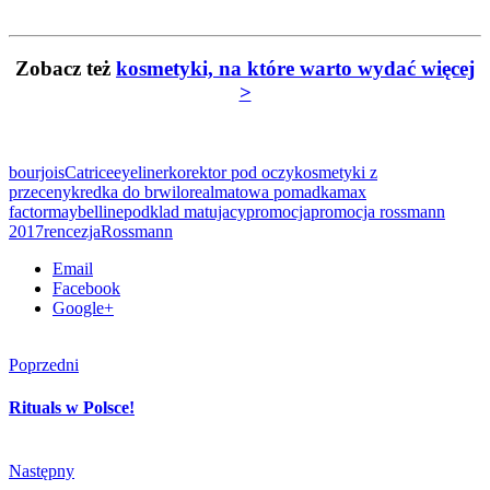
Zobacz też
kosmetyki, na które warto wydać więcej
>
bourjois
Catrice
eyeliner
korektor pod oczy
kosmetyki z
przeceny
kredka do brwi
loreal
matowa pomadka
max
factor
maybelline
podklad matujacy
promocja
promocja rossmann
2017
rencezja
Rossmann
Email
Facebook
Google+
Poprzedni
Rituals w Polsce!
Następny