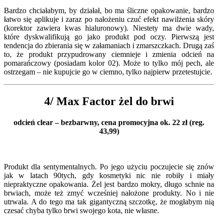
Bardzo chciałabym, by działał, bo ma śliczne opakowanie, bardzo
łatwo się aplikuje i zaraz po nałożeniu czuć efekt nawilżenia skóry
(korektor zawiera kwas hialuronowy). Niestety ma dwie wady,
które dyskwalifikują go jako produkt pod oczy. Pierwszą jest
tendencja do zbierania się w załamaniach i zmarszczkach. Drugą zaś
to, że produkt przypudrowany ciemnieje i zmienia odcień na
pomarańczowy (posiadam kolor 02). Może to tylko mój pech, ale
ostrzegam – nie kupujcie go w ciemno, tylko najpierw przetestujcie.
4/ Max Factor żel do brwi
odcień clear – bezbarwny, cena promocyjna ok. 22 zł (reg.
43,99)
Produkt dla sentymentalnych. Po jego użyciu poczujecie się znów
jak w latach 90tych, gdy kosmetyki nic nie robiły i miały
niepraktyczne opakowania. Żel jest bardzo mokry, długo schnie na
brwiach, może też zmyć wcześniej nałożone produkty. No i nie
utrwala. A do tego ma tak gigantyczną szczotkę, że mogłabym nią
czesać chyba tylko brwi swojego kota, nie własne.