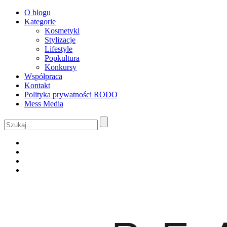
O blogu
Kategorie
Kosmetyki
Stylizacje
Lifestyle
Popkultura
Konkursy
Współpraca
Kontakt
Polityka prywatności RODO
Mess Media