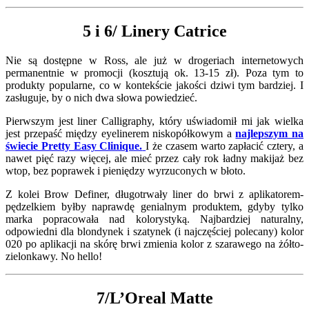
5 i 6/ Linery Catrice
Nie są dostępne w Ross, ale już w drogeriach internetowych
permanentnie w promocji (kosztują ok. 13-15 zł). Poza tym to
produkty popularne, co w kontekście jakości dziwi tym bardziej. I
zasługuje, by o nich dwa słowa powiedzieć.
Pierwszym jest liner Calligraphy, który uświadomił mi jak wielka
jest przepaść między eyelinerem niskopółkowym a
najlepszym na
świecie Pretty Easy Clinique.
I że czasem warto zapłacić cztery, a
nawet pięć razy więcej, ale mieć przez cały rok ładny makijaż bez
wtop, bez poprawek i pieniędzy wyrzuconych w błoto.
Z kolei Brow Definer, długotrwały liner do brwi z aplikatorem-
pędzelkiem byłby naprawdę genialnym produktem, gdyby tylko
marka popracowała nad kolorystyką. Najbardziej naturalny,
odpowiedni dla blondynek i szatynek (i najczęściej polecany) kolor
020 po aplikacji na skórę brwi zmienia kolor z szarawego na żółto-
zielonkawy. No hello!
7/L’Oreal Matte