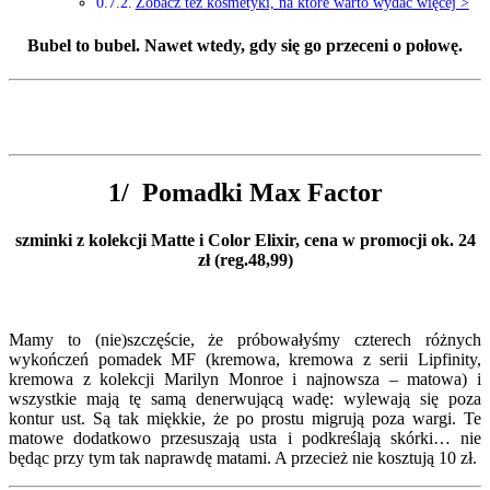
Zobacz też kosmetyki, na które warto wydać więcej >
Bubel to bubel. Nawet wtedy, gdy się go przeceni o połowę.
1/ Pomadki Max Factor
szminki z kolekcji Matte i Color Elixir, cena w promocji ok. 24
zł (reg.48,99)
Mamy to (nie)szczęście, że próbowałyśmy czterech różnych
wykończeń pomadek MF (kremowa, kremowa z serii Lipfinity,
kremowa z kolekcji Marilyn Monroe i najnowsza – matowa) i
wszystkie mają tę samą denerwującą wadę: wylewają się poza
kontur ust. Są tak miękkie, że po prostu migrują poza wargi. Te
matowe dodatkowo przesuszają usta i podkreślają skórki… nie
będąc przy tym tak naprawdę matami. A przecież nie kosztują 10 zł.