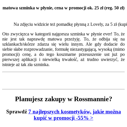
matowa szminka w płynie, cena w promocji ok. 25 zł (reg. 50 zł)
Na zdjęciu widzicie też pomadkę płynną z Lovely, za 5 zł (kup
Oto zwycięzca w kategorii najgorsza szminka w płynie ever! To, że
nie jest tak naprawdę matowa przeżyję. To, że odbija się na
szklankach/skórze zdarza się wielu innym. Ale gdy dodacie do
siebie słabe rozprowadzanie, formułę niezastygającą, wysoką (mimo
promocji) cenę, a do tego koszmarne przesuszenie ust już po
pierwszej aplikacji i niewielką trwałość, aż trudno uwierzyć, że
istnieje aż tak zła szminka.
Planujesz zakupy w Rossmannie?
Sprawdź
7 najlepszych
kosmetyków, jakie można
kupić w promocji -55% >