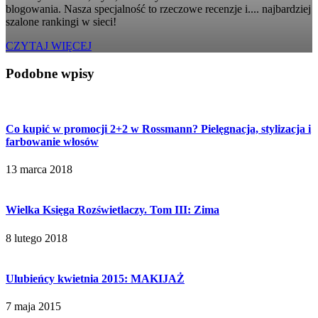
blogowania. Nasza specjalność to rzeczowe recenzje i.... najbardziej
szalone rankingi w sieci!
CZYTAJ WIĘCEJ
Podobne wpisy
Co kupić w promocji 2+2 w Rossmann? Pielęgnacja, stylizacja i
farbowanie włosów
13 marca 2018
Wielka Księga Rozświetlaczy. Tom III: Zima
8 lutego 2018
Ulubieńcy kwietnia 2015: MAKIJAŻ
7 maja 2015