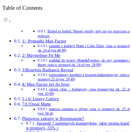
Table of Contents
Bubel to bubel. Nawet wtedy, gdy się go przeceni o
połowę.
1/ Pomadki Max Factor
szminki z kolekcji Matte i Color Elixir, cena w promocji
ok. 24 zł (reg.48,99)
2/ Maybelline Fit Me
podkład do twarzy Matte&Poreless, do cery normalnej i
tłustej, cena w promocji ok. 14 zł (reg. 28,99)
3/Bourjois Radiance Reveal
rozświetlający korektor z kwasem hialuronowym, cena w
promocji 25 zł (reg. 50,49)
4/ Max Factor żel do brwi
odcień clear – bezbarwny, cena promocyjna ok. 22 zł
(reg. 43,99)
5 i 6/ Linery Catrice
7/L’Oreal Matte
matowa szminka w płynie, cena w promocji ok. 25 zł
(reg. 50 zł)
Planujesz zakupy w Rossmannie?
Sprawdź 7 najlepszych kosmetyków, jakie można kupić
w promocji -55% >