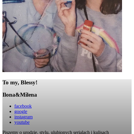
To my, Blessy!
Ilona&Milena
facebook
google
instagram
youtube
Piszemy o urodzie, stylu, ulubionych serialach i kulisach