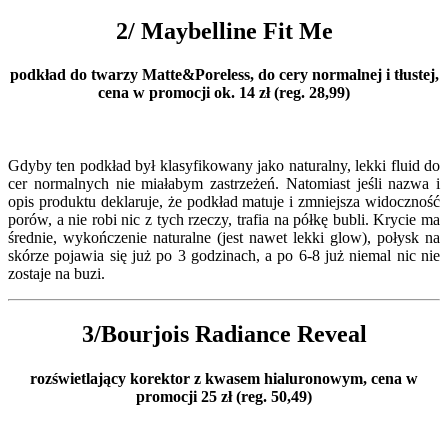
2/ Maybelline Fit Me
podkład do twarzy Matte&Poreless, do cery normalnej i tłustej,
cena w promocji ok. 14 zł (reg. 28,99)
Gdyby ten podkład był klasyfikowany jako naturalny, lekki fluid do
cer normalnych nie miałabym zastrzeżeń. Natomiast jeśli nazwa i
opis produktu deklaruje, że podkład matuje i zmniejsza widoczność
porów, a nie robi nic z tych rzeczy, trafia na półkę bubli. Krycie ma
średnie, wykończenie naturalne (jest nawet lekki glow), połysk na
skórze pojawia się już po 3 godzinach, a po 6-8 już niemal nic nie
zostaje na buzi.
3/Bourjois Radiance Reveal
rozświetlający korektor z kwasem hialuronowym, cena w
promocji 25 zł (reg. 50,49)