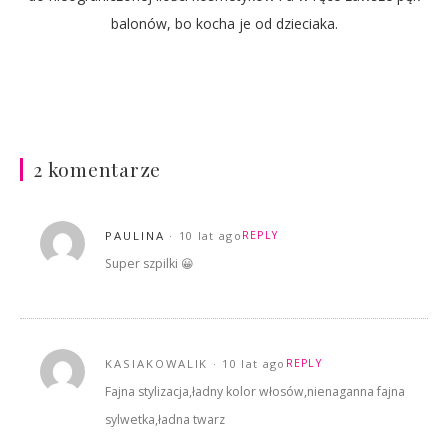
balonów, bo kocha je od dzieciaka.
2 komentarze
PAULINA
10 lat ago
REPLY
Super szpilki 😀
KASIAKOWALIK
10 lat ago
REPLY
Fajna stylizacja,ładny kolor włosów,nienaganna fajna
sylwetka,ładna twarz