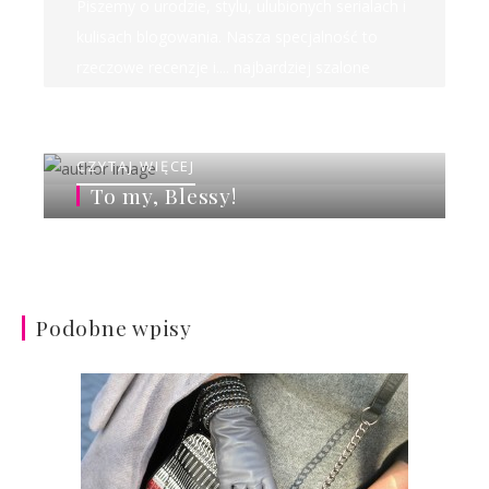
Piszemy o urodzie, stylu, ulubionych serialach i
kulisach blogowania. Nasza specjalność to
rzeczowe recenzje i.... najbardziej szalone
rankingi w sieci!
CZYTAJ WIĘCEJ
To my, Blessy!
Podobne wpisy