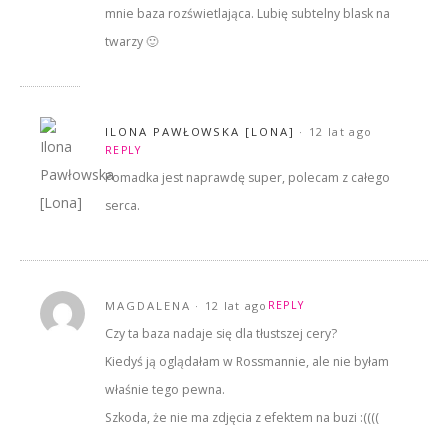
mnie baza rozświetlająca. Lubię subtelny blask na
twarzy 🙂
ILONA PAWŁOWSKA [LONA]
12 lat ago
REPLY
Pomadka jest naprawdę super, polecam z całego
serca.
MAGDALENA
12 lat ago
REPLY
Czy ta baza nadaje się dla tłustszej cery?
Kiedyś ją oglądałam w Rossmannie, ale nie byłam
właśnie tego pewna.
Szkoda, że nie ma zdjęcia z efektem na buzi :((((