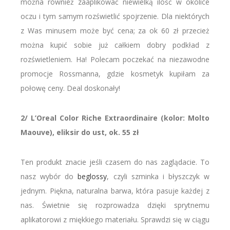
można również zaaplikować niewielką ilość w okolice
oczu i tym samym rozświetlić spojrzenie. Dla niektórych
z Was minusem może być cena; za ok 60 zł przecież
można kupić sobie już całkiem dobry podkład z
rozświetleniem. Ha! Polecam poczekać na niezawodne
promocje Rossmanna, gdzie kosmetyk kupiłam za
połowę ceny. Deal doskonały!
2/ L’Oreal Color Riche Extraordinaire (kolor: Molto
Maouve), eliksir do ust, ok. 55 zł
Ten produkt znacie jeśli czasem do nas zaglądacie. To
nasz wybór do
beglossy
, czyli szminka i błyszczyk w
jednym. Piękna, naturalna barwa, która pasuje każdej z
nas. Świetnie się rozprowadza dzięki sprytnemu
aplikatorowi z miękkiego materiału. Sprawdzi się w ciągu