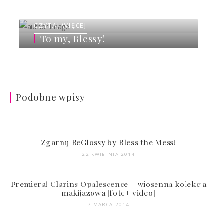
CZYTAJ WIĘCEJ
To my, Blessy!
Podobne wpisy
Zgarnij BeGlossy by Bless the Mess!
22 KWIETNIA 2014
Premiera! Clarins Opalescence – wiosenna kolekcja
makijazowa [foto+ video]
7 MARCA 2014