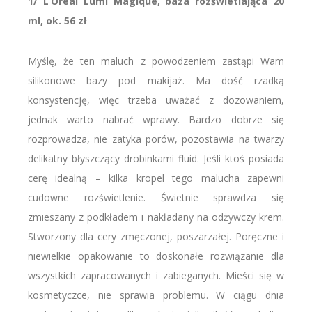
1/ L’Oreal Lumi Magique, baza rozświetlająca 20
ml, ok. 56 zł
Myślę, że ten maluch z powodzeniem zastąpi Wam
silikonowe bazy pod makijaż. Ma dość rzadką
konsystencję, więc trzeba uważać z dozowaniem,
jednak warto nabrać wprawy. Bardzo dobrze się
rozprowadza, nie zatyka porów, pozostawia na twarzy
delikatny błyszczący drobinkami fluid. Jeśli ktoś posiada
cerę idealną – kilka kropel tego malucha zapewni
cudowne rozświetlenie. Świetnie sprawdza się
zmieszany z podkładem i nakładany na odżywczy krem.
Stworzony dla cery zmęczonej, poszarzałej. Poręczne i
niewielkie opakowanie to doskonałe rozwiązanie dla
wszystkich zapracowanych i zabieganych. Mieści się w
kosmetyczce, nie sprawia problemu. W ciągu dnia