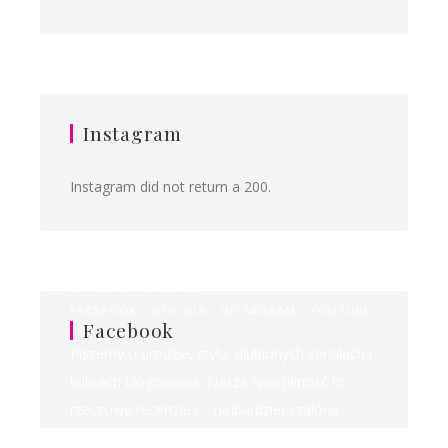
Instagram
Instagram did not return a 200.
Ilona&Milena
FACEBOOK
GOOGLE
INSTAGRAM
YOUTUBE
Facebook
Piszemy o urodzie, stylu, ulubionych serialach i
kulisach blogowania. Nasza specjalność to
rzeczowe recenzje i.... najbardziej szalone
rankingi w sieci!