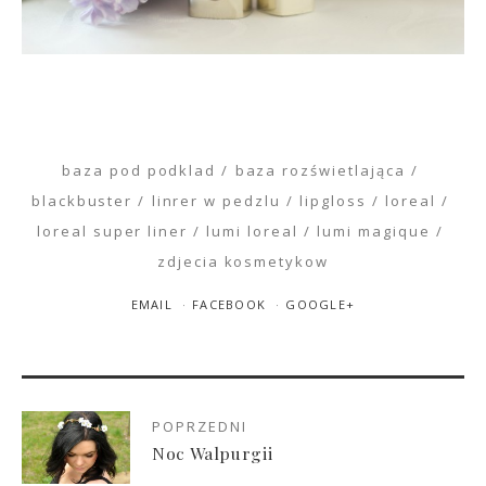
baza pod podklad
baza rozświetlająca
blackbuster
linrer w pedzlu
lipgloss
loreal
loreal super liner
lumi loreal
lumi magique
zdjecia kosmetykow
EMAIL
FACEBOOK
GOOGLE+
POPRZEDNI
Noc Walpurgii