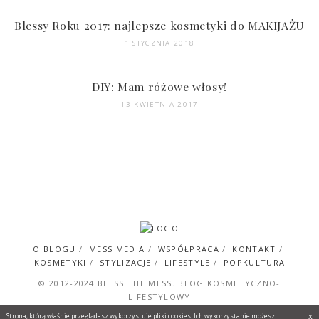
Blessy Roku 2017: najlepsze kosmetyki do MAKIJAŻU
1 STYCZNIA 2018
DIY: Mam różowe włosy!
13 KWIETNIA 2017
O BLOGU
MESS MEDIA
WSPÓŁPRACA
KONTAKT
KOSMETYKI
STYLIZACJE
LIFESTYLE
POPKULTURA
© 2012-2024 BLESS THE MESS. BLOG KOSMETYCZNO-
LIFESTYLOWY
x
Strona, którą właśnie przeglądasz wykorzystuje pliki cookies. Ich wykorzystanie możesz