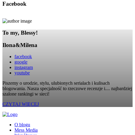
Facebook
To my, Blessy!
Ilona&Milena
facebook
google
instagram
youtube
Piszemy o urodzie, stylu, ulubionych serialach i kulisach
blogowania. Nasza specjalność to rzeczowe recenzje i.... najbardziej
szalone rankingi w sieci!
CZYTAJ WIĘCEJ
O blogu
Mess Media