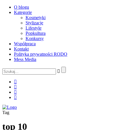
O blogu
Kategorie
Kosmetyki
Stylizacje
Lifestyle
Popkultura
Konkursy
Współpraca
Kontakt
Polityka prywatności RODO
Mess Media
Tag
top 10