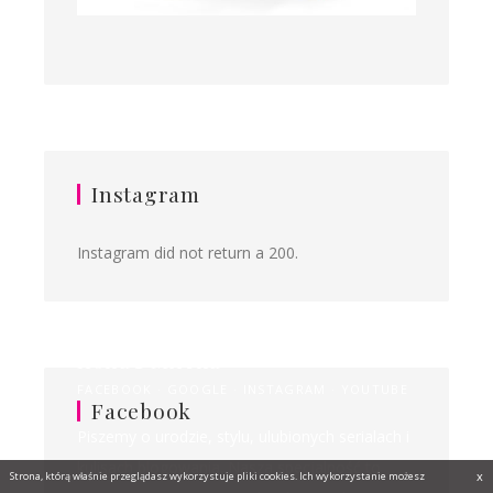
Instagram
Instagram did not return a 200.
Ilona&Milena
FACEBOOK
GOOGLE
INSTAGRAM
YOUTUBE
Facebook
Piszemy o urodzie, stylu, ulubionych serialach i
kulisach blogowania. Nasza specjalność to
x
Strona, którą właśnie przeglądasz wykorzystuje pliki cookies. Ich wykorzystanie możesz