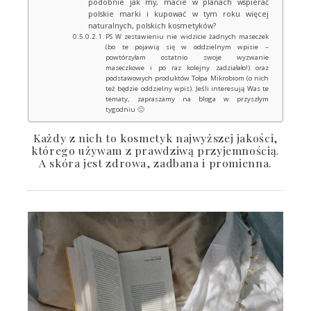
podobnie jak my, macie w planach wspierać
polskie marki i kupować w tym roku więcej
naturalnych, polskich kosmetyków?
PS W zestawieniu nie widzicie żadnych maseczek
(bo te pojawią się w oddzielnym wpisie –
powtórzyłam ostatnio swoje wyzwanie
maseczkowe i po raz kolejny zadziałało!) oraz
podstawowych produktów Tołpa Mikrobiom (o nich
też będzie oddzielny wpis). Jeśli interesują Was te
tematy, zapraszamy na bloga w przyszłym
tygodniu 🙂
Każdy z nich to kosmetyk najwyższej jakości,
którego używam z prawdziwą przyjemnością.
A skóra jest zdrowa, zadbana i promienna.