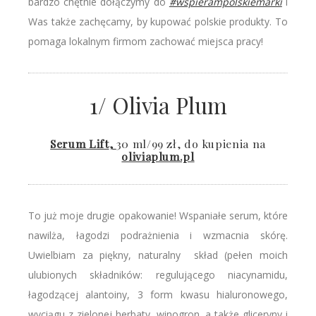
bardzo chętnie dołączymy do
#wspierampolskiemarki
i
Was także zachęcamy, by kupować polskie produkty. To
pomaga lokalnym firmom zachować miejsca pracy!
1/ Olivia Plum
Serum Lift
,
30 ml/99 zł, do kupienia na
oliviaplum.pl
To już moje drugie opakowanie! Wspaniałe serum, które
nawilża, łagodzi podrażnienia i wzmacnia skórę.
Uwielbiam za piękny, naturalny skład (pełen moich
ulubionych składników: regulującego niacynamidu,
łagodzącej alantoiny, 3 form kwasu hialuronowego,
wyciągu z zielonej herbaty, winogron, a także gliceryny i