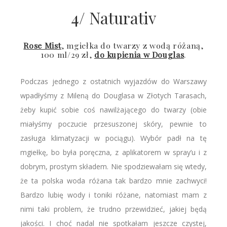
4/ Naturativ
Rose Mist
, mgiełka do twarzy z wodą różaną,
100 ml/29 zł,
do kupienia w Douglas
.
Podczas jednego z ostatnich wyjazdów do Warszawy
wpadłyśmy z Mileną do Douglasa w Złotych Tarasach,
żeby kupić sobie coś nawilżającego do twarzy (obie
miałyśmy poczucie przesuszonej skóry, pewnie to
zasługa klimatyzacji w pociągu). Wybór padł na tę
mgiełkę, bo była poręczna, z aplikatorem w spray’u i z
dobrym, prostym składem. Nie spodziewałam się wtedy,
że ta polska woda różana tak bardzo mnie zachwyci!
Bardzo lubię wody i toniki różane, natomiast mam z
nimi taki problem, że trudno przewidzieć, jakiej będą
jakości. I choć nadal nie spotkałam jeszcze czystej,