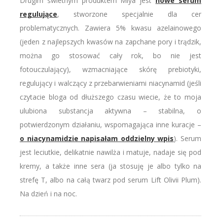
Drugim świetnym produktem Miya jest
nowe serum
regulujące
, stworzone specjalnie dla cer
problematycznych. Zawiera 5% kwasu azelainowego
(jeden z najlepszych kwasów na zapchane pory i trądzik,
można go stosować cały rok, bo nie jest
fotouczulający), wzmacniające skórę prebiotyki,
regulujący i walczący z przebarwieniami niacynamid (jeśli
czytacie bloga od dłuższego czasu wiecie, że to moja
ulubiona substancja aktywna – stabilna, o
potwierdzonym działaniu, wspomagająca inne kuracje –
o niacynamidzie napisałam oddzielny wpis
). Serum
jest leciutkie, delikatnie nawilża i matuje, nadaje się pod
kremy, a także inne sera (ja stosuję je albo tylko na
strefę T, albo na całą twarz pod serum Lift Olivii Plum).
Na dzień i na noc.