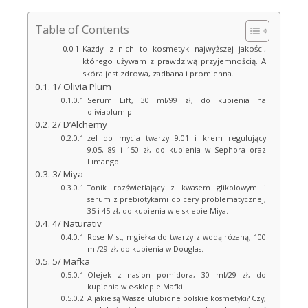
Table of Contents
Każdy z nich to kosmetyk najwyższej jakości,
którego używam z prawdziwą przyjemnością. A
skóra jest zdrowa, zadbana i promienna.
1/ Olivia Plum
Serum Lift, 30 ml/99 zł, do kupienia na
oliviaplum.pl
2/ D’Alchemy
żel do mycia twarzy 9.01 i krem regulujący
9.05, 89 i 150 zł, do kupienia w Sephora oraz
Limango.
3/ Miya
Tonik rozświetlający z kwasem glikolowym i
serum z prebiotykami do cery problematycznej,
35 i 45 zł, do kupienia w e-sklepie Miya.
4/ Naturativ
Rose Mist, mgiełka do twarzy z wodą różaną, 100
ml/29 zł, do kupienia w Douglas.
5/ Mafka
Olejek z nasion pomidora, 30 ml/29 zł, do
kupienia w e-sklepie Mafki.
A jakie są Wasze ulubione polskie kosmetyki? Czy,