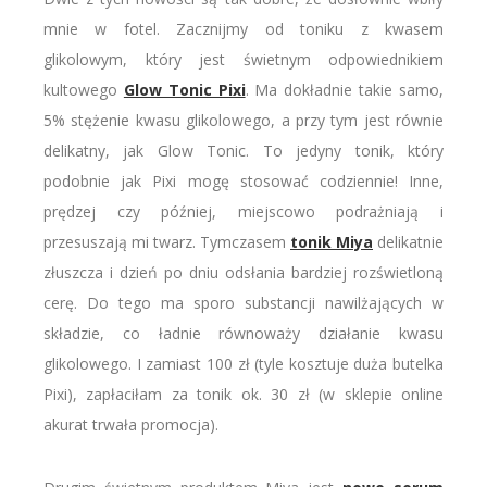
mnie w fotel. Zacznijmy od toniku z kwasem
glikolowym, który jest świetnym odpowiednikiem
kultowego
Glow Tonic Pixi
. Ma dokładnie takie samo,
5% stężenie kwasu glikolowego, a przy tym jest równie
delikatny, jak Glow Tonic. To jedyny tonik, który
podobnie jak Pixi mogę stosować codziennie! Inne,
prędzej czy później, miejscowo podrażniają i
przesuszają mi twarz. Tymczasem
tonik Miya
delikatnie
złuszcza i dzień po dniu odsłania bardziej rozświetloną
cerę. Do tego ma sporo substancji nawilżających w
składzie, co ładnie równoważy działanie kwasu
glikolowego. I zamiast 100 zł (tyle kosztuje duża butelka
Pixi), zapłaciłam za tonik ok. 30 zł (w sklepie online
akurat trwała promocja).