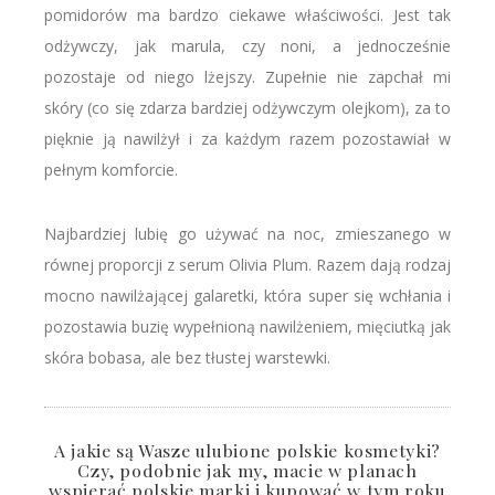
pomidorów ma bardzo ciekawe właściwości. Jest tak
odżywczy, jak marula, czy noni, a jednocześnie
pozostaje od niego lżejszy. Zupełnie nie zapchał mi
skóry (co się zdarza bardziej odżywczym olejkom), za to
pięknie ją nawilżył i za każdym razem pozostawiał w
pełnym komforcie.
Najbardziej lubię go używać na noc, zmieszanego w
równej proporcji z serum Olivia Plum. Razem dają rodzaj
mocno nawilżającej galaretki, która super się wchłania i
pozostawia buzię wypełnioną nawilżeniem, mięciutką jak
skóra bobasa, ale bez tłustej warstewki.
A jakie są Wasze ulubione polskie kosmetyki?
Czy, podobnie jak my, macie w planach
wspierać polskie marki i kupować w tym roku