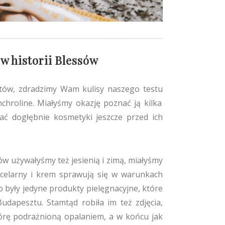
 w historii Blessów
tów, zdradzimy Wam kulisy naszego testu
chroline. Miałyśmy okazję poznać ją kilka
ać dogłębnie kosmetyki jeszcze przed ich
w używałyśmy też jesienią i zimą, miałyśmy
icelarny i krem sprawują się w warunkach
 były jedyne produkty pielęgnacyjne, które
udapesztu. Stamtąd robiła im też zdjęcia,
skórę podrażnioną opalaniem, a w końcu jak