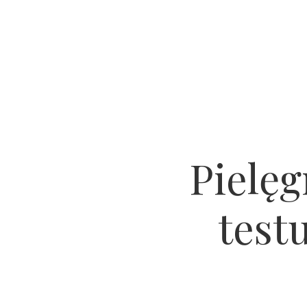
Pielęg
test