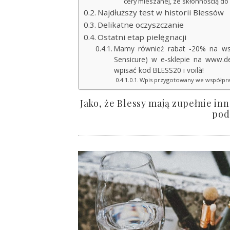
cery mieszanej, ze skłonnością do w
Najdłuższy test w historii Blessów
Delikatne oczyszczanie
Ostatni etap pielęgnacji
Mamy również rabat -20% na wsz
Sensicure) w e-sklepie na www.d
wpisać kod BLESS20 i voilà!
Wpis przygotowany we współpra
Jako, że Blessy mają zupełnie i
pod