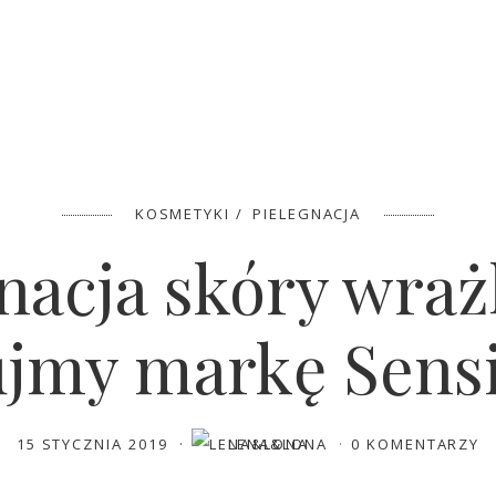
KOSMETYKI
PIELEGNACJA
nacja skóry wraż
ujmy markę Sens
15 STYCZNIA 2019
LENA&LONA
0 KOMENTARZY