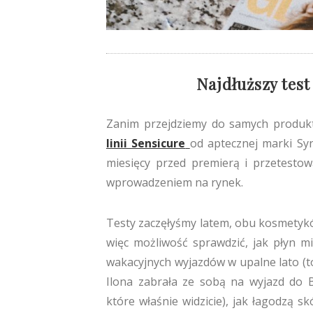
Najdłuższy test
Zanim przejdziemy do samych produk
linii Sensicure
od aptecznej marki Syn
miesięcy przed premierą i przetestow
wprowadzeniem na rynek.
Testy zaczęłyśmy latem, obu kosmetykó
więc możliwość sprawdzić, jak płyn m
wakacyjnych wyjazdów w upalne lato (to
Ilona zabrała ze sobą na wyjazd do B
które właśnie widzicie), jak łagodzą 