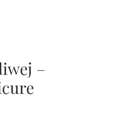
liwej –
icure