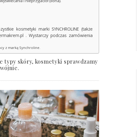
yświecania i nieprzyjaciół (Ilona).
ystkie kosmetyki marki SYNCHROLINE (także
ermakrem.pl . Wystarczy podczas zamówienia
cy z marką Synchroline.
nne typy skóry, kosmetyki sprawdzamy
wójnie.