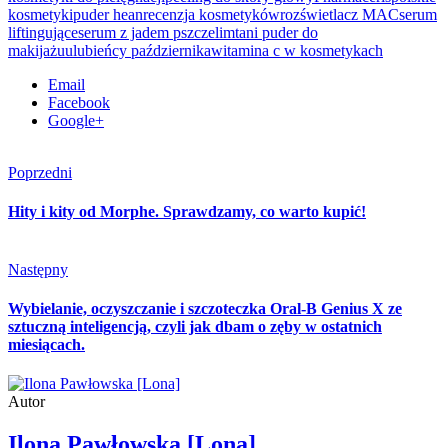
kosmetyki
puder hean
recenzja kosmetyków
rozświetlacz MAC
serum
liftingujące
serum z jadem pszczelim
tani puder do
makijażu
ulubieńcy października
witamina c w kosmetykach
Email
Facebook
Google+
Poprzedni
Hity i kity od Morphe. Sprawdzamy, co warto kupić!
Następny
Wybielanie, oczyszczanie i szczoteczka Oral-B Genius X ze
sztuczną inteligencją, czyli jak dbam o zęby w ostatnich
miesiącach.
Autor
Ilona Pawłowska [Lona]