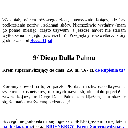
Wspaniały odcień różowego złota, intensywnie lśniący, ale bez
podkreślenia porów i załamań skóry. Niemożliwie wydajny (mam
go ponad miesiąc, często używam, a jeszcze nawet nie starłam
wytłoczenia na jego powierzchni). Przepiękny rozśwetlacz, który
godnie zastąpił
Becca Opal
.
9/ Diego Dalla Palma
Krem supernawilżający do ciała, 250 ml /167 zł,
do kupienia tu>
Koronny dowód na to, że paczki PR dają możliwość odkrywania
świetnych kosmetyków, o których nawet się nie miało pojęcia! Ja
zawsze kojarzyłam Diego Dalla Palma z makijażem, a tu okazuje
się, że marka ma świetną pielęgnację!
Szczególnie podobała mi się mgiełka z SPF30 (pisałam o niej latem
na Instagramie
) oraz
BIOENERGY
Krem Supernawilżający
,