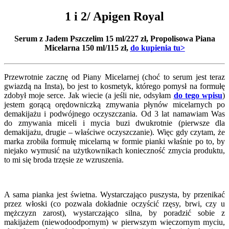
1 i 2/ Apigen Royal
Serum z Jadem Pszczelim 15 ml/227 zł, Propolisowa Piana
Micelarna 150 ml/115 zł,
do kupienia tu>
Przewrotnie zacznę od Piany Micelarnej (choć to serum jest teraz
gwiazdą na Insta), bo jest to kosmetyk, którego pomysł na formułę
zdobył moje serce. Jak wiecie (a jeśli nie, odsyłam
do tego wpisu
)
jestem gorącą orędowniczką zmywania płynów micelarnych po
demakijażu i podwójnego oczyszczania. Od 3 lat namawiam Was
do zmywania miceli i mycia buzi dwukrotnie (pierwsze dla
demakijażu, drugie – właściwe oczyszczanie). Więc gdy czytam, że
marka zrobiła formułę micelarną w formie pianki właśnie po to, by
niejako wymusić na użytkownikach konieczność zmycia produktu,
to mi się broda trzęsie ze wzruszenia.
A sama pianka jest świetna. Wystarczająco puszysta, by przenikać
przez włoski (co pozwala dokładnie oczyścić rzęsy, brwi, czy u
mężczyzn zarost), wystarczająco silna, by poradzić sobie z
makijażem (niewodoodpornym) w pierwszym wieczornym myciu,