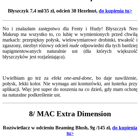
Błyszczyk 7,4 ml/35 zł, odcień 38 Hezelnut,
do kupienia tu>
No i znalazłam zastępstwo dla Fenty i Hudy! Błyszczyk Neo
Makeup ma wszystko to, co lubię w wymienionych przed chwilą
markach: przepiękny połysk, wielowymiarowe drobinki, trwałość i
zgaszony, niezbyt różowy odcień
nude
odpowiedni dla tych bardziej
napigmentowanych naturalnie ust (dla których większość
błyszczyków jest rozjaśniająca).
Uwielbiam go też za efekt
one-and-done
, bo daje nawilżenie,
połysk, lekki kolor. Nie wymaga ani konturówki, ani lusterka przy
aplikacji. Więc jest super do noszenia na co dzień, gdy mam ochotę
na naturalne podkreślenie ust.
8/ MAC Extra Dimension
Rozświetlacz w odcieniu Beaming Blush, 9g /145 zł,
do kupienia
tu>