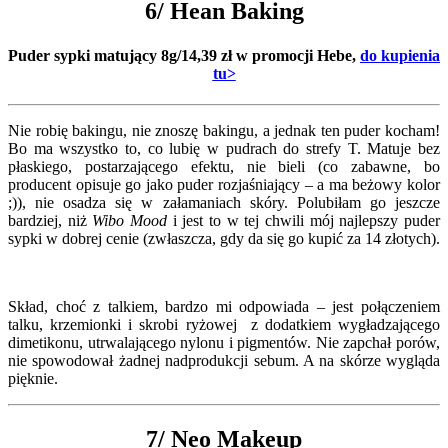
6/ Hean Baking
Puder sypki matujący 8g/14,39 zł w promocji Hebe,
do kupienia
tu>
Nie robię bakingu, nie znoszę bakingu, a jednak ten puder kocham!
Bo ma wszystko to, co lubię w pudrach do strefy T. Matuje bez
płaskiego, postarzającego efektu, nie bieli (co zabawne, bo
producent opisuje go jako puder rozjaśniający – a ma beżowy kolor
;)), nie osadza się w załamaniach skóry. Polubiłam go jeszcze
bardziej, niż
Wibo Mood
i jest to w tej chwili mój najlepszy puder
sypki w dobrej cenie (zwłaszcza, gdy da się go kupić za 14 złotych).
Skład, choć z talkiem, bardzo mi odpowiada – jest połączeniem
talku, krzemionki i skrobi ryżowej z dodatkiem wygładzającego
dimetikonu, utrwalającego nylonu i pigmentów. Nie zapchał porów,
nie spowodował żadnej nadprodukcji sebum. A na skórze wygląda
pięknie.
7/ Neo Makeup