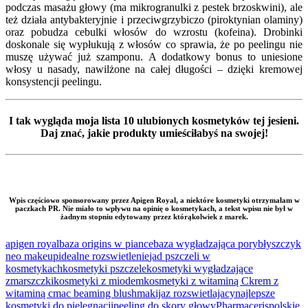
podczas masażu głowy (ma mikrogranulki z pestek brzoskwini), ale
też działa antybakteryjnie i przeciwgrzybiczo (piroktynian olaminy)
oraz pobudza cebulki włosów do wzrostu (kofeina). Drobinki
doskonale się wypłukują z włosów co sprawia, że po peelingu nie
muszę używać już szamponu. A dodatkowy bonus to uniesione
włosy u nasady, nawilżone na całej długości – dzięki kremowej
konsystencji peelingu.
I tak wygląda moja lista 10 ulubionych kosmetyków tej jesieni.
Daj znać, jakie produkty umieściłabyś na swojej!
Wpis częściowo sponsorowany przez Apigen Royal, a niektóre kosmetyki otrzymałam w
paczkach PR. Nie miało to wpływu na opinię o kosmetykach, a tekst wpisu nie był w
żadnym stopniu edytowany przez którąkolwiek z marek.
apigen royal
baza origins w piance
baza wygładzająca pory
błyszczyk
neo makeup
idealne rozswietlenie
jad pszczeli w
kosmetykach
kosmetyki pszczele
kosmetyki wygładzające
zmarszczki
kosmetyki z miodem
kosmetyki z witaminą C
krem z
witaminą c
mac beaming blush
makijaz rozswietlajacy
najlepsze
kosmetyki do pielęgnacji
peeling do skory głowy
Pharmaceris
polskie