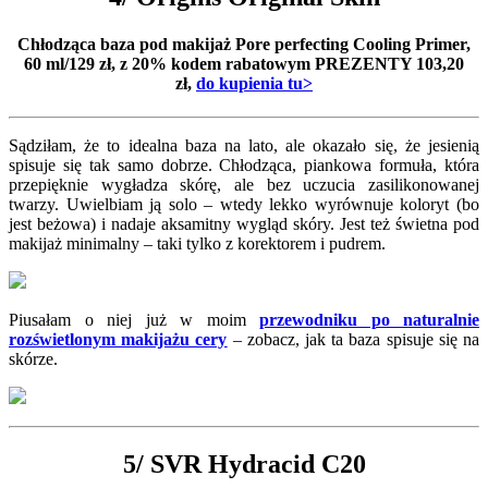
Chłodząca baza pod makijaż Pore perfecting Cooling Primer,
60 ml/129 zł, z 20% kodem rabatowym PREZENTY 103,20
zł,
do kupienia tu>
Sądziłam, że to idealna baza na lato, ale okazało się, że jesienią
spisuje się tak samo dobrze. Chłodząca, piankowa formuła, która
przepięknie wygładza skórę, ale bez uczucia zasilikonowanej
twarzy. Uwielbiam ją solo – wtedy lekko wyrównuje koloryt (bo
jest beżowa) i nadaje aksamitny wygląd skóry. Jest też świetna pod
makijaż minimalny – taki tylko z korektorem i pudrem.
Piusałam o niej już w moim
przewodniku po naturalnie
rozświetlonym makijażu cery
– zobacz, jak ta baza spisuje się na
skórze.
5/ SVR Hydracid C20