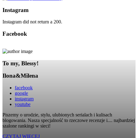
Instagram
Instagram did not return a 200.
Facebook
To my, Blessy!
Ilona&Milena
facebook
google
instagram
youtube
Piszemy o urodzie, stylu, ulubionych serialach i kulisach
blogowania. Nasza specjalność to rzeczowe recenzje i.... najbardziej
szalone rankingi w sieci!
CZYTAJ WIĘCEJ