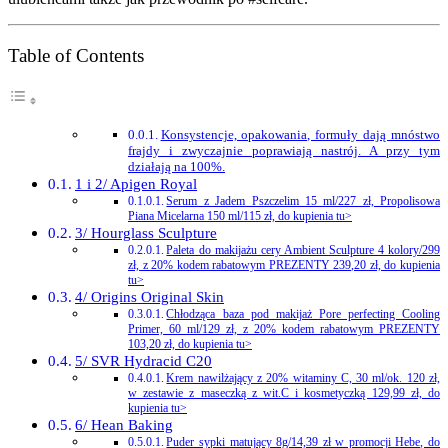
Table of Contents
Konsystencje, opakowania, formuły dają mnóstwo
frajdy i zwyczajnie poprawiają nastrój. A przy tym
działają na 100%.
1 i 2/ Apigen Royal
Serum z Jadem Pszczelim 15 ml/227 zł, Propolisowa
Piana Micelarna 150 ml/115 zł, do kupienia tu>
3/ Hourglass Sculpture
Paleta do makijażu cery Ambient Sculpture 4 kolory/299
zł, z 20% kodem rabatowym PREZENTY 239,20 zł, do kupienia
tu>
4/ Origins Original Skin
Chłodząca baza pod makijaż Pore perfecting Cooling
Primer, 60 ml/129 zł, z 20% kodem rabatowym PREZENTY
103,20 zł, do kupienia tu>
5/ SVR Hydracid C20
Krem nawilżający z 20% witaminy C, 30 ml/ok. 120 zł,
w zestawie z maseczką z wit.C i kosmetyczką 129,99 zł, do
kupienia tu>
6/ Hean Baking
Puder sypki matujący 8g/14,39 zł w promocji Hebe, do