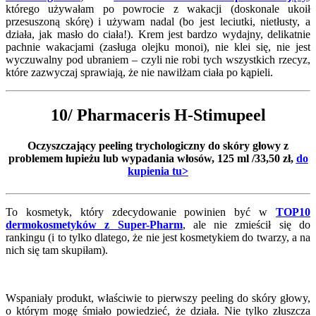
którego używałam po powrocie z wakacji (doskonale ukoił
przesuszoną skórę) i używam nadal (bo jest leciutki, nietłusty, a
działa, jak masło do ciała!). Krem jest bardzo wydajny, delikatnie
pachnie wakacjami (zasługa olejku monoi), nie klei się, nie jest
wyczuwalny pod ubraniem – czyli nie robi tych wszystkich rzecyz,
które zazwyczaj sprawiają, że nie nawilżam ciała po kąpieli.
10/ Pharmaceris H-Stimupeel
Oczyszczający peeling trychologiczny do skóry głowy z
problemem łupieżu lub wypadania włosów, 125 ml /33,50 zł,
do
kupienia tu>
To kosmetyk, który zdecydowanie powinien być w
TOP10
dermokosmetyków z Super-Pharm
, ale nie zmieścił się do
rankingu (i to tylko dlatego, że nie jest kosmetykiem do twarzy, a na
nich się tam skupiłam).
Wspaniały produkt, właściwie to pierwszy peeling do skóry głowy,
o którym mogę śmiało powiedzieć, że działa. Nie tylko złuszcza