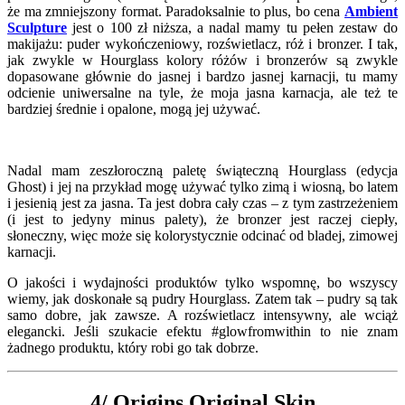
że ma zmniejszony format. Paradoksalnie to plus, bo cena
Ambient
Sculpture
jest o 100 zł niższa, a nadal mamy tu pełen zestaw do
makijażu: puder wykończeniowy, rozświetlacz, róż i bronzer. I tak,
jak zwykle w Hourglass kolory różów i bronzerów są zwykle
dopasowane głównie do jasnej i bardzo jasnej karnacji, tu mamy
odcienie uniwersalne na tyle, że moja jasna karnacja, ale też te
bardziej średnie i opalone, mogą jej używać.
Nadal mam zeszłoroczną paletę świąteczną Hourglass (edycja
Ghost) i jej na przykład mogę używać tylko zimą i wiosną, bo latem
i jesienią jest za jasna. Ta jest dobra cały czas – z tym zastrzeżeniem
(i jest to jedyny minus palety), że bronzer jest raczej ciepły,
słoneczny, więc może się kolorystycznie odcinać od bladej, zimowej
karnacji.
O jakości i wydajności produktów tylko wspomnę, bo wszyscy
wiemy, jak doskonałe są pudry Hourglass. Zatem tak – pudry są tak
samo dobre, jak zawsze. A rozświetlacz intensywny, ale wciąż
elegancki. Jeśli szukacie efektu #glowfromwithin to nie znam
żadnego produktu, który robi go tak dobrze.
4/ Origins Original Skin