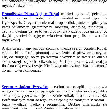
ale jednocześnie tak łagodna, że można jej używać też do drugiego
mycia. A także rano.
Propolisowa Piana Apigen Royal
ma świetny skład, pełen nie
tylko propolisu i miodu, ale też składników nawilżających i
łagodzących. Czego tam nie ma! Propanediol, pantenol, gliceryna,
kwas szikimowy, glutaminowy, mocznik, alantoina, probiotyk…
czy ja mówiłam już, że to jest produkt dla każdego rodzaju cery? A
dzięki przeciwbakteryjnym właściwościom propolisu, nawet dla
trądzikowej.
A gdy twarz mamy już oczyszczoną, wjeżdża serum Apigen Royal,
całe na biało. I robi piorunujące wrażenie od pierwszego użycia.
Ok, od drugiego, bo za pierwszym nałożyłam na twarz za dużo i
skóra zaczęła się kleić. Okazało się, że 1 pompka to wystarczająca
ilość na całą twarz i szyję. Niech więc nie przeraża Was pojemność
15 ml – to jest koncentrat.
Serum z Jadem Pszczelim
natychmiast po aplikacji poprawia
napięcie skóry i mocno ją wygładza. To jest takie uczucie, jakby
skóra się zagęszczała, a jednocześnie znikały drobne zmarszczki.
Porównałabym efekt do tego, co dzieje się po zabiegu z kwasami –
buzia wygląda gładko i promiennie. Drobne zmarszczki się
wygładzają, a ja widzę też różnicę w owalu twarzy.