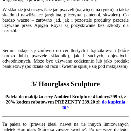
W składzie jest oczywiście jad pszczeli (najwięcej na rynku), a także
składniki nawilżające (arginina, gliceryna, pantenol, skwalen). Co
bardzo ważne – zarówno jad, jak i pozostałe produkty pszczele
używane przez Apigen Royal są pozyskiwane bez szkody dla
pszczół.
Serum nadaje się zarówno do cer tłustych i trądzikowych (które
bardzo lubią pszczele składniki), jak i suchych, dojrzałych,
odwodnionych. Może być używane codziennie lub jako produkt
bankietowy (bo działa od razu i świetnie spisuje się pod makijażem).
3/ Hourglass Sculpture
Paleta do makijażu cery Ambient Sculpture 4 kolory/299 zł, z
20% kodem rabatowym PREZENTY 239,20 zł,
do kupienia
tu>
Ta paleta to (prawie) ideał, nawet na tle innych limitowanych
paletek Hourglass (które są zawsze świetne). Po pierwsze dlatego,