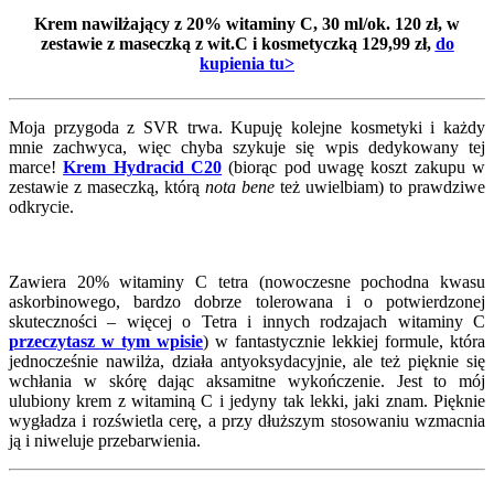
Krem nawilżający z 20% witaminy C, 30 ml/ok. 120 zł, w
zestawie z maseczką z wit.C i kosmetyczką 129,99 zł,
do
kupienia tu>
Moja przygoda z SVR trwa. Kupuję kolejne kosmetyki i każdy
mnie zachwyca, więc chyba szykuje się wpis dedykowany tej
marce!
Krem Hydracid C20
(biorąc pod uwagę koszt zakupu w
zestawie z maseczką, którą
nota bene
też uwielbiam) to prawdziwe
odkrycie.
Zawiera 20% witaminy C tetra (nowoczesne pochodna kwasu
askorbinowego, bardzo dobrze tolerowana i o potwierdzonej
skuteczności – więcej o Tetra i innych rodzajach witaminy C
przeczytasz w tym wpisie
) w fantastycznie lekkiej formule, która
jednocześnie nawilża, działa antyoksydacyjnie, ale też pięknie się
wchłania w skórę dając aksamitne wykończenie. Jest to mój
ulubiony krem z witaminą C i jedyny tak lekki, jaki znam. Pięknie
wygładza i rozświetla cerę, a przy dłuższym stosowaniu wzmacnia
ją i niweluje przebarwienia.