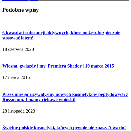
Podobne wpisy
6 kwasów i substancji aktywnych, które możesz bezpiecznie
stosować latem!
18 czerwca 2020
Wiosna, gwiazdy i my. Premiera Shedor | 10 marca 2015
17 marca 2015
Przez miesiąc używałyśmy nowych kosmetyków peptydowych z
Rossmann. I mamy ciekawe wnioski!
28 listopada 2023
Świetne polskie kosmetyki, których pewnie nie znasz. A warto!