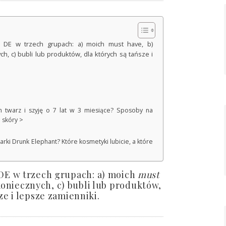
 DE w trzech grupach: a) moich must have, b)
, c) bubli lub produktów, dla których są tańsze i
am twarz i szyję o 7 lat w 3 miesiące? Sposoby na
 skóry >
rki Drunk Elephant? Które kosmetyki lubicie, a które
 DE w trzech grupach: a) moich
must
koniecznych, c) bubli lub produktów,
ze i lepsze zamienniki.