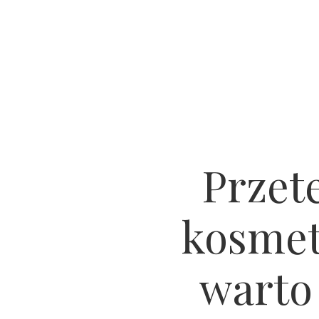
Przet
kosmet
warto 