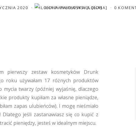
TYCZNIA 2020
ILONA PAWŁOWSKA [LONA]
0 KOMEN
łam pierwszy zestaw kosmetyków Drunk
łego roku używałam 17 różnych produktów
 mycia twarzy (później wyjaśnię, dlaczego
tkie produkty kupiłam za własne pieniądze,
biłam zapas ulubieńców). I mogę nieśmiało
! Dlatego jeśli zastanawiasz się co kupić z
racić pieniędzy, jesteś w idealnym miejscu.