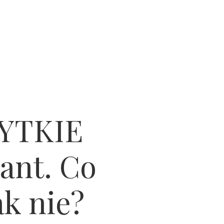
SYTKIE
ant. Co
ak nie?