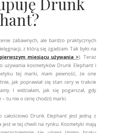
kupuję Drunk
phant?
zenie zabawnych, ale bardzo praktycznych
ielęgnacji, z którą się zgadzam. Tak było na
 pierwszym miesiącu używania >
). Teraz
ego używania kosmetyków Drunk Elephant i
metyku tej marki, mam pewność, że one
tnie, jak poprawiał się stan cery w trakcie
amy. I widziałam, jak się pogarszał, gdy
 – tu nie o cenę chodzi) marki.
o całościowo Drunk Elephant jest jedną z
jest w tej chwili na rynku. Kosmetyki mają
superprzyjemnie się używa (mimo braku